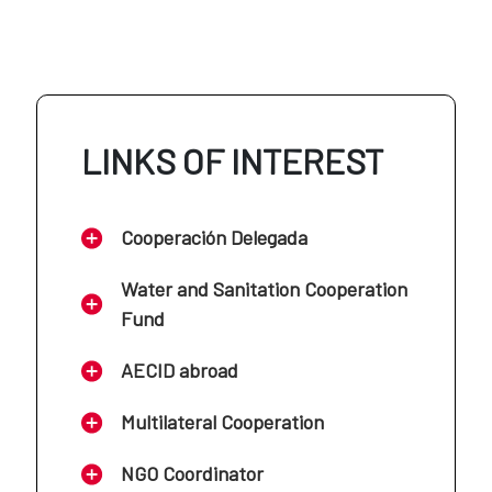
AECID en Colombia
AECID en Jordania
AECID en Costa Rica
LINKS OF INTEREST
AECID en Líbano
AECID en Cuba
Cooperación Delegada
AECID en Mali
AECID en Ecuador
Water and Sanitation Cooperation
Fund
AECID en Marruecos
AECID en El Salvador
AECID abroad
AECID en Mauritania
Multilateral Cooperation
AECID en Guatemala
NGO Coordinator