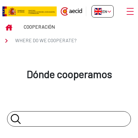
Skip to Main Content
Open
EN-GB
WHERE DO WE COOPERATE?
INICIO
COOPERACIÓN
WHERE DO WE COOPERATE?
Dónde cooperamos