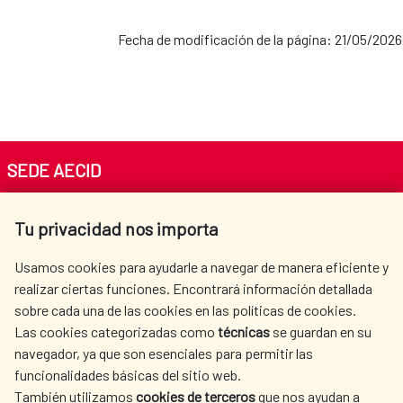
Cooperación con la CEDEAO
Fecha de modificación de la página: 21/05/2026
AECID en Perú
Población Saharaui
AECID en República
Dominicana
SEDE AECID
Av. Reyes Católicos 4 - 28040 Madrid
AECID en Uruguay
Tu privacidad nos importa
Tel. +34 900 20 30 54​​​​​​​
centro.informacion@aecid.es
Usamos cookies para ayudarle a navegar de manera eficiente y
AECID en Venezuela
realizar ciertas funciones. Encontrará información detallada
sobre cada una de las cookies en las políticas de cookies.
AECID
WHERE DO WE COOPERATE?
Las cookies categorizadas como
técnicas
se guardan en su
SPANISH HUMANITARIAN
PRESS ROOM
navegador, ya que son esenciales para permitir las
ACTION
funcionalidades básicas del sitio web.
CULTURE AND SCIENCE
LIBRARY
También utilizamos
cookies de terceros
que nos ayudan a