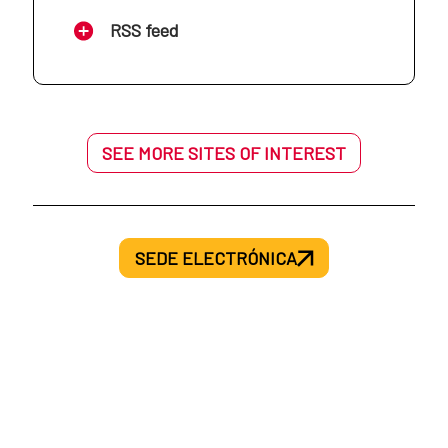
AECID en Mozambique
RSS feed
AECID en Haití
AECID en Níger
AECID en Honduras
SEE MORE SITES OF INTEREST
AECID en Palestina
AECID en México
AECID en Senegal
SEDE ELECTRÓNICA
AECID en Nicaragua
AECID en Siria
AECID en Panamá
AECID en Túnez
AECID en Paraguay