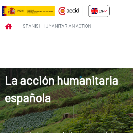
Skip to Main Content
Open
EN-GB
SPANISH HUMANITARIAN ACTIO
INICIO
SPANISH HUMANITARIAN ACTION
La acción humanitaria
española