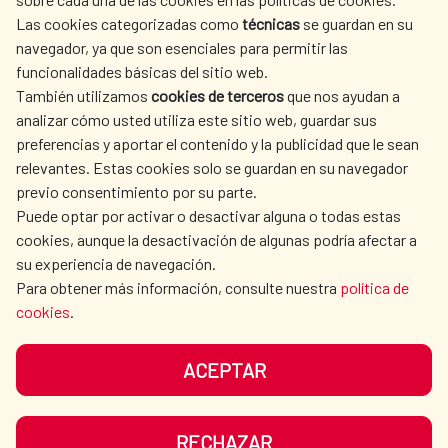
AECID
WHERE DO WE COOPERATE?
Las cookies categorizadas como
técnicas
se guardan en su
SPANISH HUMANITARIAN
PRESS ROOM
navegador, ya que son esenciales para permitir las
ACTION
funcionalidades básicas del sitio web.
CULTURE AND SCIENCE
LIBRARY
También utilizamos
cookies de terceros
que nos ayudan a
analizar cómo usted utiliza este sitio web, guardar sus
preferencias y aportar el contenido y la publicidad que le sean
relevantes. Estas cookies solo se guardan en su navegador
previo consentimiento por su parte.
Puede optar por activar o desactivar alguna o todas estas
OUR SOCIAL MEDIA
cookies, aunque la desactivación de algunas podría afectar a
su experiencia de navegación.
Para obtener más información, consulte nuestra
política de
cookies
.
ACEPTAR
TERMS OF USE
DATA PROTECTION
COOKIE POLICY
BROWSING GUIDE
RECHAZAR
ACCESSIBILITY
SITEMAP