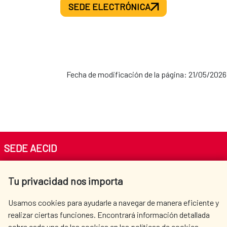
SEDE ELECTRÓNICA
Fecha de modificación de la página: 21/05/2026
SEDE AECID
Av. Reyes Católicos 4 - 28040 Madrid
Tu privacidad nos importa
Tel. +34 900 20 30 54​​​​​​​
centro.informacion@aecid.es
Usamos cookies para ayudarle a navegar de manera eficiente y
realizar ciertas funciones. Encontrará información detallada
sobre cada una de las cookies en las políticas de cookies.