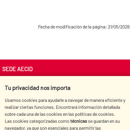
Fecha de modificación de la página: 21/05/2026
SEDE AECID
Av. Reyes Católicos 4 - 28040 Madrid
Tu privacidad nos importa
Tel. +34 900 20 30 54​​​​​​​
centro.informacion@aecid.es
Usamos cookies para ayudarle a navegar de manera eficiente y
realizar ciertas funciones. Encontrará información detallada
sobre cada una de las cookies en las políticas de cookies.
AECID
WHERE DO WE COOPERATE?
Las cookies categorizadas como
técnicas
se guardan en su
SPANISH HUMANITARIAN
PRESS ROOM
navegador, ya que son esenciales para permitir las