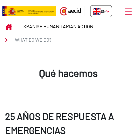
Skip to Main Content
Open
EN-GB
WHAT DO WE DO?
INICIO
SPANISH HUMANITARIAN ACTION
WHAT DO WE DO?
Qué hacemos
25 AÑOS DE RESPUESTA A
EMERGENCIAS