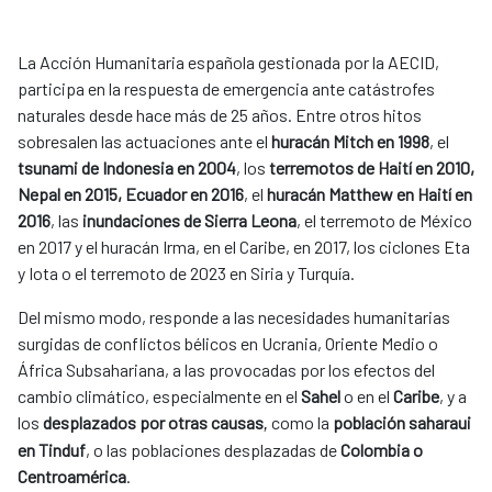
La Acción Humanitaria española gestionada por la AECID,
participa en la respuesta de emergencia ante catástrofes
naturales desde hace más de 25 años. Entre otros hitos
sobresalen las actuaciones ante el
huracán Mitch en 1998
, el
tsunami de Indonesia en 2004
, los
terremotos de Haití en 2010,
Nepal en 2015, Ecuador en 2016
, el
huracán Matthew en Haití en
2016
, las
inundaciones de Sierra Leona
, el terremoto de México
en 2017 y el huracán Irma, en el Caribe, en 2017, los ciclones Eta
y Iota o el terremoto de 2023 en Siria y Turquía.
Del mismo modo, responde a las necesidades humanitarias
surgidas de conflictos bélicos en Ucrania, Oriente Medio o
África Subsahariana, a las provocadas por los efectos del
cambio climático, especialmente en el
Sahel
o en el
Caribe
, y a
los
desplazados por otras causas
como la
población saharaui
,
en Tinduf
, o las poblaciones desplazadas de
Colombia o
Centroamérica
.