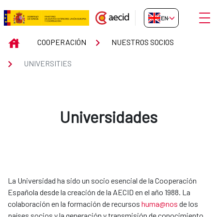
Skip to Main Content
Open
EN-GB
UNIVERSITIES
INICIO
COOPERACIÓN
NUESTROS SOCIOS
UNIVERSITIES
Universidades
La Universidad ha sido un socio esencial de la Cooperación
Española desde la creación de la AECID en el año 1988. La
colaboración en la formación de recursos
huma@nos
de los
países socios y la generación y transmisión de conocimiento,