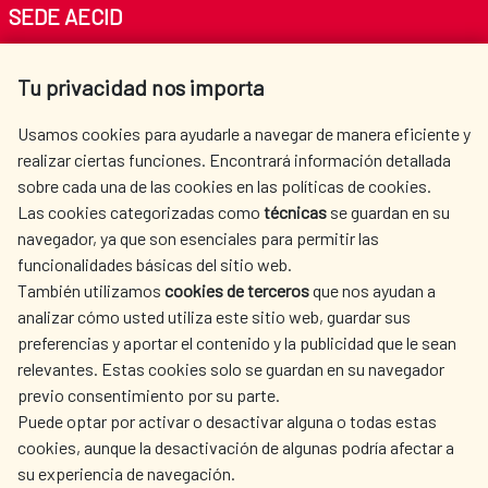
SEDE AECID
Av. Reyes Católicos 4 - 28040 Madrid
Tu privacidad nos importa
Tel. +34 900 20 30 54​​​​​​​
centro.informacion@aecid.es
Usamos cookies para ayudarle a navegar de manera eficiente y
realizar ciertas funciones. Encontrará información detallada
sobre cada una de las cookies en las políticas de cookies.
AECID
WHERE DO WE COOPERATE?
Las cookies categorizadas como
técnicas
se guardan en su
SPANISH HUMANITARIAN
PRESS ROOM
navegador, ya que son esenciales para permitir las
ACTION
funcionalidades básicas del sitio web.
CULTURE AND SCIENCE
LIBRARY
También utilizamos
cookies de terceros
que nos ayudan a
analizar cómo usted utiliza este sitio web, guardar sus
preferencias y aportar el contenido y la publicidad que le sean
relevantes. Estas cookies solo se guardan en su navegador
previo consentimiento por su parte.
Puede optar por activar o desactivar alguna o todas estas
OUR SOCIAL MEDIA
cookies, aunque la desactivación de algunas podría afectar a
su experiencia de navegación.