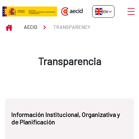
Skip to Main Content
Open
EN-GB
Transparency
INICIO
AECID
TRANSPARENCY
Transparencia
Información Institucional, Organizativa y
de Planificación