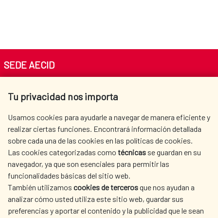
SEDE AECID
Av. Reyes Católicos 4 - 28040 Madrid
Tu privacidad nos importa
Tel. +34 900 20 30 54​​​​​​​
centro.informacion@aecid.es
Usamos cookies para ayudarle a navegar de manera eficiente y
realizar ciertas funciones. Encontrará información detallada
sobre cada una de las cookies en las políticas de cookies.
AECID
WHERE DO WE COOPERATE?
Las cookies categorizadas como
técnicas
se guardan en su
SPANISH HUMANITARIAN
PRESS ROOM
navegador, ya que son esenciales para permitir las
ACTION
funcionalidades básicas del sitio web.
CULTURE AND SCIENCE
LIBRARY
También utilizamos
cookies de terceros
que nos ayudan a
analizar cómo usted utiliza este sitio web, guardar sus
preferencias y aportar el contenido y la publicidad que le sean