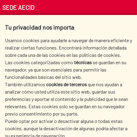
SEDE AECID
Av. Reyes Católicos 4 - 28040 Madrid
Tu privacidad nos importa
Tel. +34 900 20 30 54​​​​​​​
centro.informacion@aecid.es
Usamos cookies para ayudarle a navegar de manera eficiente y
realizar ciertas funciones. Encontrará información detallada
sobre cada una de las cookies en las políticas de cookies.
AECID
WHERE DO WE COOPERATE?
Las cookies categorizadas como
técnicas
se guardan en su
SPANISH HUMANITARIAN
PRESS ROOM
navegador, ya que son esenciales para permitir las
ACTION
funcionalidades básicas del sitio web.
CULTURE AND SCIENCE
LIBRARY
También utilizamos
cookies de terceros
que nos ayudan a
analizar cómo usted utiliza este sitio web, guardar sus
preferencias y aportar el contenido y la publicidad que le sean
relevantes. Estas cookies solo se guardan en su navegador
previo consentimiento por su parte.
Puede optar por activar o desactivar alguna o todas estas
OUR SOCIAL MEDIA
cookies, aunque la desactivación de algunas podría afectar a
su experiencia de navegación.