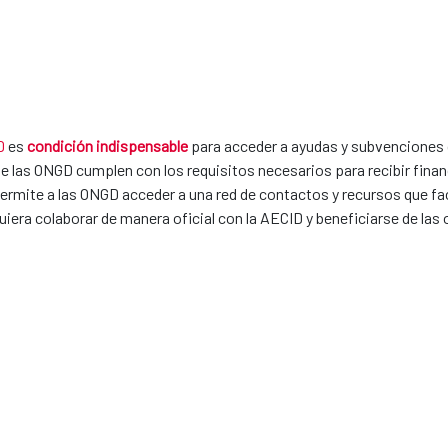
D
es
condición indispensable
para acceder a ayudas y subvencione
 que las ONGD cumplen con los requisitos necesarios para recibir fina
rmite a las ONGD acceder a una red de contactos y recursos que facili
uiera colaborar de manera oficial con la AECID y beneficiarse de las