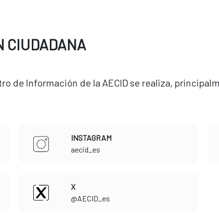
N CIUDADANA
ro de Información de la AECID se realiza, principalm
INSTAGRAM
​​​​​​​aecid_es
X
​​​​​​​@AECID_es