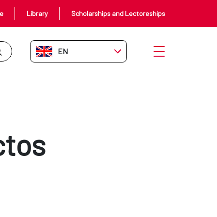
ce
Library
Scholarships and Lectoreships
EN-GB
Open menu
ctos