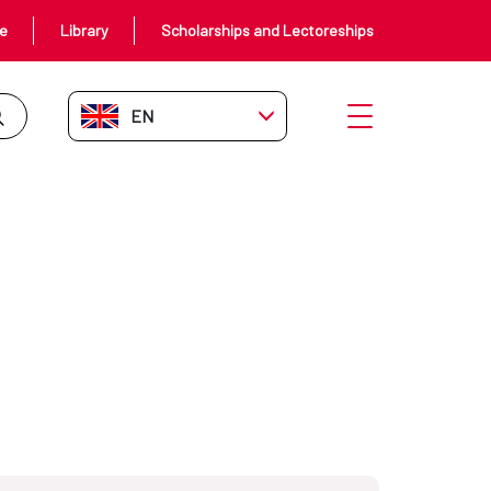
ce
Library
Scholarships and Lectoreships
EN-GB
Open menu