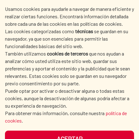
centro.informacion@aecid.es
Usamos cookies para ayudarle a navegar de manera eficiente y
realizar ciertas funciones. Encontrará información detallada
sobre cada una de las cookies en las políticas de cookies.
AECID
WHERE DO WE COOPERATE?
Las cookies categorizadas como
técnicas
se guardan en su
SPANISH HUMANITARIAN
PRESS ROOM
navegador, ya que son esenciales para permitir las
ACTION
funcionalidades básicas del sitio web.
CULTURE AND SCIENCE
LIBRARY
También utilizamos
cookies de terceros
que nos ayudan a
analizar cómo usted utiliza este sitio web, guardar sus
preferencias y aportar el contenido y la publicidad que le sean
relevantes. Estas cookies solo se guardan en su navegador
previo consentimiento por su parte.
Puede optar por activar o desactivar alguna o todas estas
OUR SOCIAL MEDIA
cookies, aunque la desactivación de algunas podría afectar a
su experiencia de navegación.
Para obtener más información, consulte nuestra
política de
cookies
.
ACEPTAR