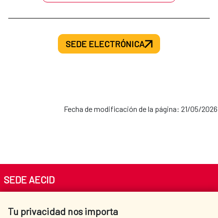
SEDE ELECTRÓNICA
Fecha de modificación de la página: 21/05/2026
SEDE AECID
Av. Reyes Católicos 4 - 28040 Madrid
Tu privacidad nos importa
Tel. +34 900 20 30 54​​​​​​​