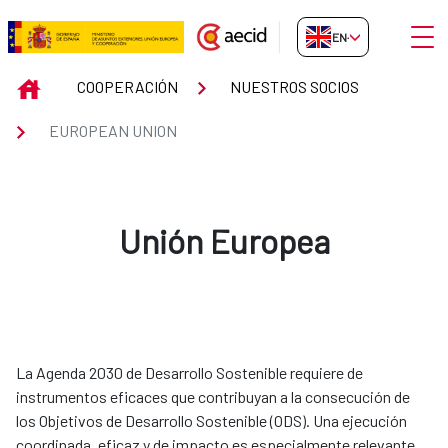
Skip to Main Content
Open
EN-GB
EUROPEAN UNION
INICIO
COOPERACIÓN
NUESTROS SOCIOS
EUROPEAN UNION
Unión Europea
La Agenda 2030 de Desarrollo Sostenible requiere de
instrumentos eficaces que contribuyan a la consecución de
los Objetivos de Desarrollo Sostenible (ODS). Una ejecución
coordinada, eficaz y de impacto es especialmente relevante