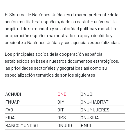
El Sistema de Naciones Unidas es el marco preferente de la
acción multilateral española, dado su carácter universal, la
amplitud de su mandato y su autoridad política y moral. La
cooperación española ha mostrado un apoyo decidido y
creciente a Naciones Unidas y sus agencias especializadas.
Los principales socios de la cooperación española
establecidos en base a nuestros documentos estratégicos,
las prioridades sectoriales y geográficas así como su
especialización temática de son los siguientes:
ACNUDH
DNDI
ONUDI
P
FNUAP
OIM
ONU-HABITAT
U
FAO
OIT
ONUMUJERES
O
FIDA
OMS
ONUSIDA
O
BANCO MUNDIAL
ONUDD
PNUD
A