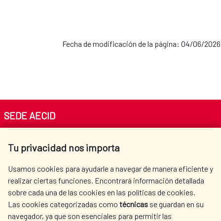
Fecha de modificación de la página: 04/06/2026
SEDE AECID
Av. Reyes Católicos 4 - 28040 Madrid
Tu privacidad nos importa
Tel. +34 900 20 30 54​​​​​​​
centro.informacion@aecid.es
Usamos cookies para ayudarle a navegar de manera eficiente y
realizar ciertas funciones. Encontrará información detallada
sobre cada una de las cookies en las políticas de cookies.
AECID
WHERE DO WE COOPERATE?
Las cookies categorizadas como
técnicas
se guardan en su
SPANISH HUMANITARIAN
PRESS ROOM
navegador, ya que son esenciales para permitir las