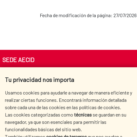
Fecha de modificación de la página: 27/07/2026
SEDE AECID
Av. Reyes Católicos 4 - 28040 Madrid
Tu privacidad nos importa
Tel. +34 900 20 30 54​​​​​​​
centro.informacion@aecid.es
Usamos cookies para ayudarle a navegar de manera eficiente y
realizar ciertas funciones. Encontrará información detallada
sobre cada una de las cookies en las políticas de cookies.
AECID
WHERE DO WE COOPERATE?
Las cookies categorizadas como
técnicas
se guardan en su
SPANISH HUMANITARIAN
PRESS ROOM
navegador, ya que son esenciales para permitir las
ACTION
funcionalidades básicas del sitio web.
CULTURE AND SCIENCE
LIBRARY
También utilizamos
cookies de terceros
que nos ayudan a