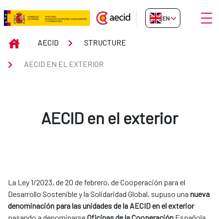
Skip to Main Content
Open
EN-GB
Aecid en el Exterior
INICIO
AECID
STRUCTURE
AECID EN EL EXTERIOR
AECID en el exterior
La Ley 1/2023, de 20 de febrero, de Cooperación para el
Desarrollo Sostenible y la Solidaridad Global, supuso una
nueva
denominación para las unidades de la AECID en el exterior
pasando a denominarse
Oficinas de la Cooperación
Española