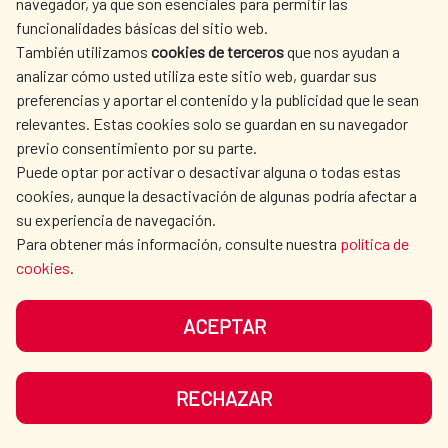
navegador, ya que son esenciales para permitir las
ACTION
funcionalidades básicas del sitio web.
CULTURE AND SCIENCE
LIBRARY
También utilizamos
cookies de terceros
que nos ayudan a
analizar cómo usted utiliza este sitio web, guardar sus
preferencias y aportar el contenido y la publicidad que le sean
relevantes. Estas cookies solo se guardan en su navegador
previo consentimiento por su parte.
Puede optar por activar o desactivar alguna o todas estas
OUR SOCIAL MEDIA
cookies, aunque la desactivación de algunas podría afectar a
su experiencia de navegación.
Para obtener más información, consulte nuestra
política de
cookies
.
ACEPTAR
TERMS OF USE
DATA PROTECTION
COOKIE POLICY
BROWSING GUIDE
RECHAZAR
ACCESSIBILITY
SITEMAP