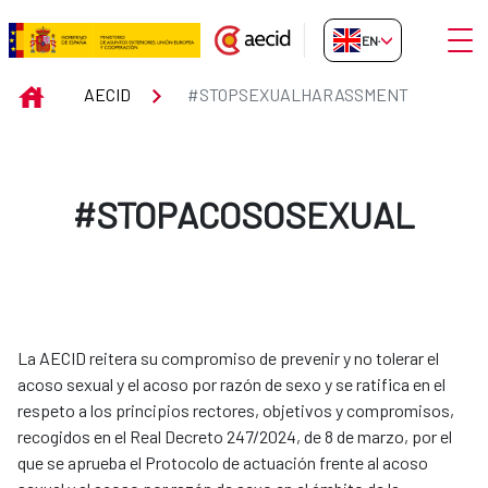
Skip to Main Content
Open
EN-GB
#STOPSEXUALHARASSMENT
INICIO
AECID
#STOPSEXUALHARASSMENT
#STOPACOSOSEXUAL
La AECID reitera su compromiso de prevenir y no tolerar el
acoso sexual y el acoso por razón de sexo y se ratifica en el
respeto a los principios rectores, objetivos y compromisos,
recogidos en el Real Decreto 247/2024, de 8 de marzo, por el
que se aprueba el Protocolo de actuación frente al acoso