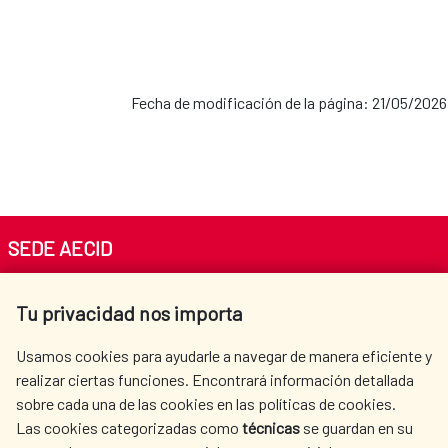
Fecha de modificación de la página: 21/05/2026
SEDE AECID
Av. Reyes Católicos 4 - 28040 Madrid
Tu privacidad nos importa
Tel. +34 900 20 30 54​​​​​​​
centro.informacion@aecid.es
Usamos cookies para ayudarle a navegar de manera eficiente y
realizar ciertas funciones. Encontrará información detallada
sobre cada una de las cookies en las políticas de cookies.
AECID
WHERE DO WE COOPERATE?
Las cookies categorizadas como
técnicas
se guardan en su
SPANISH HUMANITARIAN
PRESS ROOM