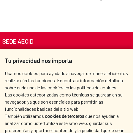
SEDE AECID
Av. Reyes Católicos 4 - 28040 Madrid
Tu privacidad nos importa
Tel. +34 900 20 30 54​​​​​​​
centro.informacion@aecid.es
Usamos cookies para ayudarle a navegar de manera eficiente y
realizar ciertas funciones. Encontrará información detallada
sobre cada una de las cookies en las políticas de cookies.
AECID
WHERE DO WE COOPERATE?
Las cookies categorizadas como
técnicas
se guardan en su
SPANISH HUMANITARIAN
PRESS ROOM
navegador, ya que son esenciales para permitir las
ACTION
funcionalidades básicas del sitio web.
CULTURE AND SCIENCE
LIBRARY
También utilizamos
cookies de terceros
que nos ayudan a
analizar cómo usted utiliza este sitio web, guardar sus
preferencias y aportar el contenido y la publicidad que le sean