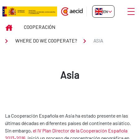
Skip to Main Content
Open
EN-GB
ASIA
INICIO
COOPERACIÓN
WHERE DO WE COOPERATE?
ASIA
Asia
​​​​​​La Cooperación Española en Asia ha estado presente en las
últimas décadas en diferentes países del continente asiático.
Sin embargo,
el IV Plan Director de la Cooperación Española
2013-2016
, inició un proceso de concentración geográfica en