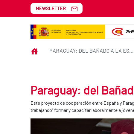
Skip to Main Content
NEWSLETTER
Paraguay: del Bañado a la Escuel
INICIO
PARAGUAY: DEL BAÑADO A LA ESCUELA TALLER
Paraguay: del Bañado
Este proyecto de cooperación entre España y Paragu
trabajando" formar y capacitar laboralmente a jóv