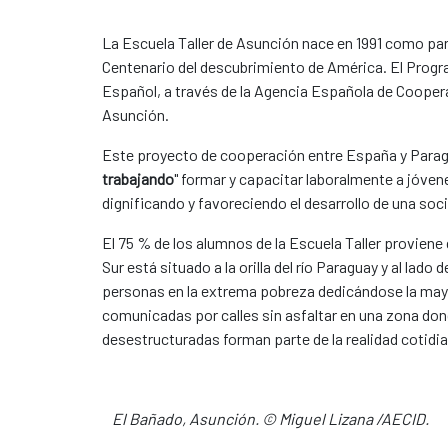
La Escuela Taller de Asunción nace en 1991 como par
Centenario del descubrimiento de América. El Prog
Español, a través de la Agencia Española de Coopera
Asunción.
Este proyecto de cooperación entre España y Paragu
trabajando
" formar y capacitar laboralmente a jóv
dignificando y favoreciendo el desarrollo de una soc
El 75 % de los alumnos de la Escuela Taller provien
Sur está situado a la orilla del río Paraguay y al lad
personas en la extrema pobreza dedicándose la mayor
comunicadas por calles sin asfaltar en una zona donde
desestructuradas forman parte de la realidad cotidi
El Bañado, Asunción. © Miguel Lizana /AECID.