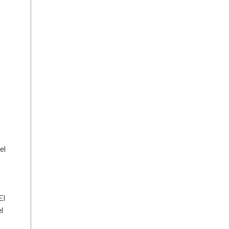
el
El
l