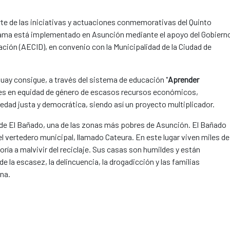
te de las iniciativas y actuaciones conmemorativas del Quinto
rama está implementado en Asunción mediante el apoyo del Gobiern
ción (AECID), en convenio con la Municipalidad de la Ciudad de
ay consigue, a través del sistema de educación "
Aprender
enes en equidad de género de escasos recursos económicos,
iedad justa y democrática, siendo así un proyecto multiplicador.
e de El Bañado, una de las zonas más pobres de Asunción. El Bañado
o del vertedero municipal, llamado Cateura. En este lugar viven miles de
ía a malvivir del reciclaje. Sus casas son humildes y están
 la escasez, la delincuencia, la drogadicción y las familias
ana.