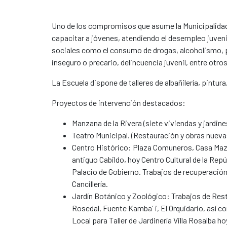
​Uno de los compromisos que asume la Municipalidad
capacitar a jóvenes, atendiendo el desempleo juve
sociales como el consumo de drogas, alcoholismo, p
inseguro o precario, delincuencia juvenil, entre otros
La Escuela dispone de talleres de albañilería, pintura, 
Proyectos de intervención destacados:
Manzana de la Rivera (siete viviendas y jardine
Teatro Municipal. (Restauración y obras nueva
Centro Histórico: Plaza Comuneros, Casa Mazó 
antiguo Cabildo, hoy Centro Cultural de la Repú
Palacio de Gobierno. Trabajos de recuperación
Cancillería.
Jardín Botánico y Zoológico: Trabajos de Resta
Rosedal, Fuente Kamba´ i, El Orquidario, así 
Local para Taller de Jardinería Villa Rosalba ho