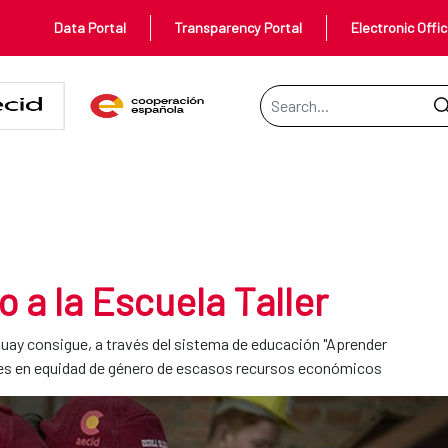
Data Portal
Transparency Portal
Electronic Offi
Search Bar
a Taller
 a la Escuela Taller
ay consigue, a través del sistema de educación "Aprender
enes en equidad de género de escasos recursos económicos