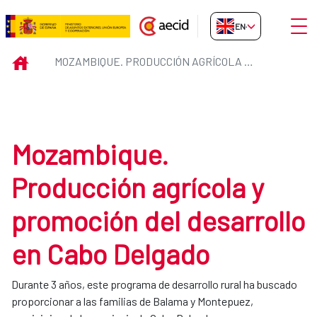
Skip to Main Content
Open
EN-GB
Mozambique. Producción agrícol
INICIO
MOZAMBIQUE. PRODUCCIÓN AGRÍCOLA Y PROMOCIÓN DEL DESARROLLO EN CABO DELGADO
Mozambique.
Producción agrícola y
promoción del desarrollo
en Cabo Delgado
Durante 3 años, este programa de desarrollo rural ha buscado
proporcionar a las familias de Balama y Montepuez,