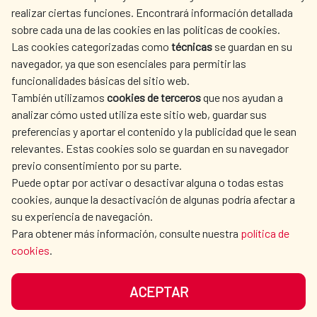
realizar ciertas funciones. Encontrará información detallada
sobre cada una de las cookies en las políticas de cookies.
AECID
WHERE DO WE COOPERATE?
Las cookies categorizadas como
técnicas
se guardan en su
SPANISH HUMANITARIAN
PRESS ROOM
navegador, ya que son esenciales para permitir las
ACTION
funcionalidades básicas del sitio web.
CULTURE AND SCIENCE
LIBRARY
También utilizamos
cookies de terceros
que nos ayudan a
analizar cómo usted utiliza este sitio web, guardar sus
preferencias y aportar el contenido y la publicidad que le sean
relevantes. Estas cookies solo se guardan en su navegador
previo consentimiento por su parte.
Puede optar por activar o desactivar alguna o todas estas
OUR SOCIAL MEDIA
cookies, aunque la desactivación de algunas podría afectar a
su experiencia de navegación.
Para obtener más información, consulte nuestra
política de
cookies
.
ACEPTAR
TERMS OF USE
DATA PROTECTION