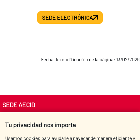
SEDE ELECTRÓNICA
Fecha de modificación de la página: 13/02/2026
SEDE AECID
Av. Reyes Católicos 4 - 28040 Madrid
Tu privacidad nos importa
Tel. +34 900 20 30 54​​​​​​​
centro.informacion@aecid.es
Usamos cookies para ayudarle a navegar de manera eficiente y