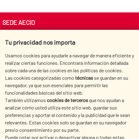
SEDE AECID
Av. Reyes Católicos 4 - 28040 Madrid
Tu privacidad nos importa
Tel. +34 900 20 30 54​​​​​​​
centro.informacion@aecid.es
Usamos cookies para ayudarle a navegar de manera eficiente y
realizar ciertas funciones. Encontrará información detallada
sobre cada una de las cookies en las políticas de cookies.
AECID
WHERE DO WE COOPERATE?
Las cookies categorizadas como
técnicas
se guardan en su
SPANISH HUMANITARIAN
PRESS ROOM
navegador, ya que son esenciales para permitir las
ACTION
funcionalidades básicas del sitio web.
CULTURE AND SCIENCE
LIBRARY
También utilizamos
cookies de terceros
que nos ayudan a
analizar cómo usted utiliza este sitio web, guardar sus
preferencias y aportar el contenido y la publicidad que le sean
relevantes. Estas cookies solo se guardan en su navegador
previo consentimiento por su parte.
Puede optar por activar o desactivar alguna o todas estas