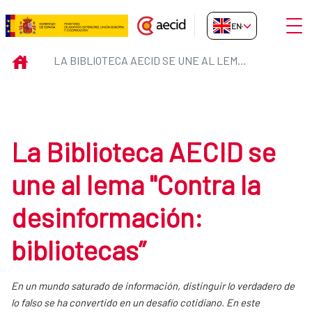
Skip to Main Content
Open
EN-GB
La Biblioteca AECID se une al l
INICIO
LA BIBLIOTECA AECID SE UNE AL LEMA "CONTRA LA DESINFORMACIÓN: BIBLIOTECAS”
La Biblioteca AECID se
une al lema "Contra la
desinformación:
bibliotecas”
En un mundo saturado de información, distinguir lo verdadero de
lo falso se ha convertido en un desafío cotidiano. En este