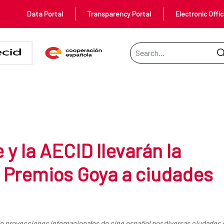
Data Portal
Transparency Portal
Electronic Offi
Search Bar
levarán la última edición de los
y la AECID llevarán la
s Premios Goya a ciudades
e proyecciones internacionales de cine español por diversas ciudades 