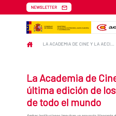
Skip to Main Content
NEWSLETTER
La Academia de Cine y la AECID l
INICIO
LA ACADEMIA DE CINE Y LA AECID LLEVARÁN LA ÚLTIMA EDICIÓN DE LOS PREMIOS GOYA A CIUDADES DE TODO EL MUNDO
La Academia de Cine 
última edición de lo
de todo el mundo
Ambas instituciones impulsan un proyecto itinerante d