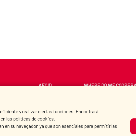
AECID
WHERE DO WE COOPER
PRESS ROOM
CULTURE AND SCIEN
iciente y realizar ciertas funciones. Encontrará
en las políticas de cookies.
an en su navegador, ya que son esenciales para permitir las
O