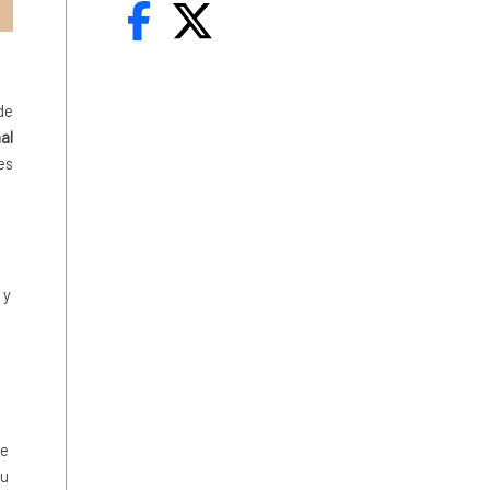
de
al
es
 y
de
su