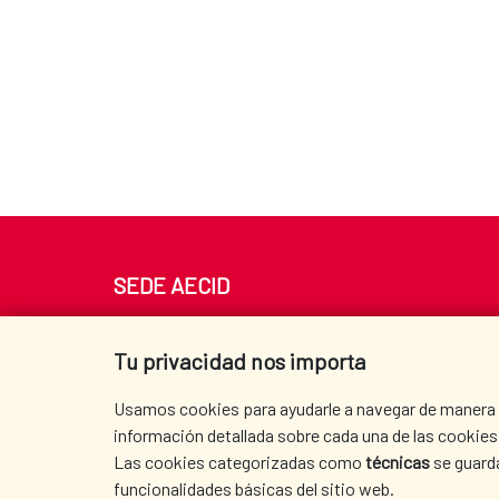
SEDE AECID
Av. Reyes Católicos 4 - 28040 Madrid
Tel. +34 900 20 30 54​​​​​​​
Tu privacidad nos importa
centro.informacion@aecid.es
Usamos cookies para ayudarle a navegar de manera ef
información detallada sobre cada una de las cookies 
Las cookies categorizadas como
técnicas
se guard
funcionalidades básicas del sitio web.