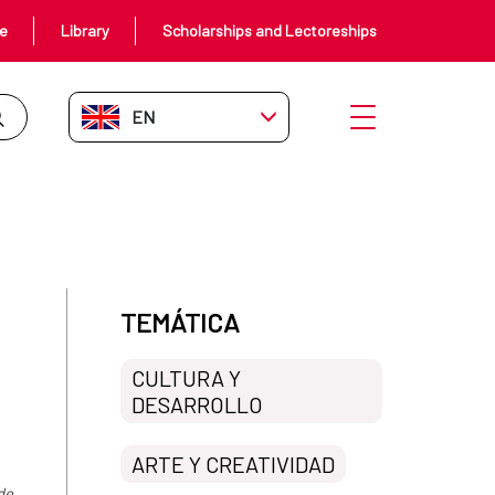
ce
Library
Scholarships and Lectoreships
EN-GB
Open menu
 Premios Goya a ciudades de todo
TEMÁTICA
CULTURA Y
DESARROLLO
ARTE Y CREATIVIDAD
de