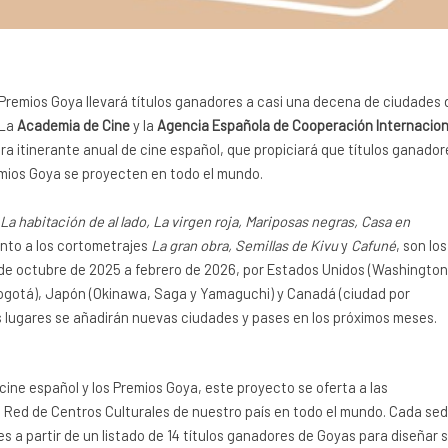
 Premios Goya llevará títulos ganadores a casi una decena de ciudades 
 La
Academia de Cine
y la
Agencia Española de Cooperación Internacion
 itinerante anual de cine español, que propiciará que títulos ganador
remios Goya se proyecten en todo el mundo.
 La habitación de al lado, La virgen roja, Mariposas negras, Casa en
junto a los cortometrajes
La gran obra, Semillas de Kivu
y
Cafuné
, son los
sde octubre de 2025 a febrero de 2026, por Estados Unidos (Washington
(Bogotá), Japón (Okinawa, Saga y Yamaguchi) y Canadá (ciudad por
os lugares se añadirán nuevas ciudades y pases en los próximos meses.
 cine español y los Premios Goya, este proyecto se oferta a las
a Red de Centros Culturales de nuestro país en todo el mundo. Cada se
a partir de un listado de 14 títulos ganadores de Goyas para diseñar 