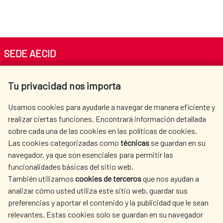
SEDE AECID
Av. Reyes Católicos 4 - 28040 Madrid
Tu privacidad nos importa
Tel. +34 900 20 30 54​​​​​​​
centro.informacion@aecid.es
Usamos cookies para ayudarle a navegar de manera eficiente y
realizar ciertas funciones. Encontrará información detallada
sobre cada una de las cookies en las políticas de cookies.
AECID
WHERE DO WE COOPERATE?
Las cookies categorizadas como
técnicas
se guardan en su
SPANISH HUMANITARIAN
PRESS ROOM
navegador, ya que son esenciales para permitir las
ACTION
funcionalidades básicas del sitio web.
CULTURE AND SCIENCE
LIBRARY
También utilizamos
cookies de terceros
que nos ayudan a
analizar cómo usted utiliza este sitio web, guardar sus
preferencias y aportar el contenido y la publicidad que le sean
relevantes. Estas cookies solo se guardan en su navegador