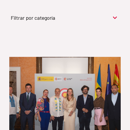
Filtrar por categoría
Cooperación para el desarrollo (909)
Cultura y desarrollo (744)
Acción humanitaria (531)
Objetivos de Desarrollo Sostenible (524)
Género (500)
AMÉRICA LATINA Y CARIBE (490)
España (486)
Agua y saneamiento (333)
Salud (265)
Educación (225)