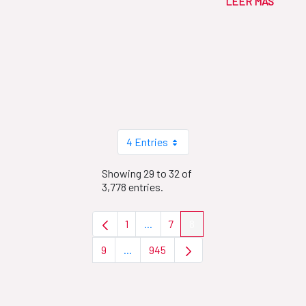
LEER MÁS
4 Entries
Showing 29 to 32 of
3,778 entries.
1
...
7
8
Page
Intermediate Pages Use TAB to nav
Page
Page
9
...
945
Page
Intermediate Pages Use TAB to navigat
Page