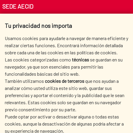
SEDE AECID
Av. Reyes Católicos 4 - 28040 Madrid
Tu privacidad nos importa
Tel. +34 900 20 30 54​​​​​​​
centro.informacion@aecid.es
Usamos cookies para ayudarle a navegar de manera eficiente y
realizar ciertas funciones. Encontrará información detallada
sobre cada una de las cookies en las políticas de cookies.
AECID
WHERE DO WE COOPERATE?
Las cookies categorizadas como
técnicas
se guardan en su
SPANISH HUMANITARIAN
PRESS ROOM
navegador, ya que son esenciales para permitir las
ACTION
funcionalidades básicas del sitio web.
CULTURE AND SCIENCE
LIBRARY
También utilizamos
cookies de terceros
que nos ayudan a
analizar cómo usted utiliza este sitio web, guardar sus
preferencias y aportar el contenido y la publicidad que le sean
relevantes. Estas cookies solo se guardan en su navegador
previo consentimiento por su parte.
Puede optar por activar o desactivar alguna o todas estas
OUR SOCIAL MEDIA
cookies, aunque la desactivación de algunas podría afectar a
su experiencia de navegación.