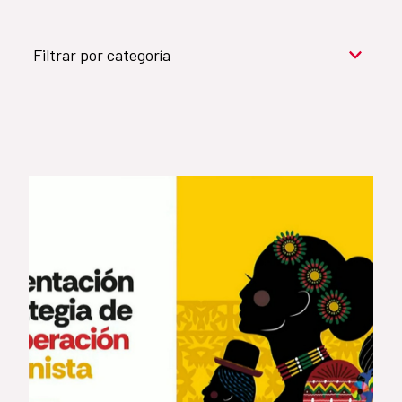
Filtrar por categoría
Cooperación para el desarrollo (909)
Cultura y desarrollo (744)
Acción humanitaria (531)
Objetivos de Desarrollo Sostenible (524)
Género (500)
AMÉRICA LATINA Y CARIBE (490)
España (486)
Agua y saneamiento (333)
Salud (265)
Educación (225)