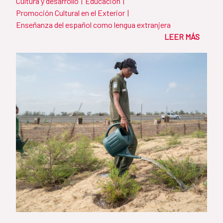
Cultura y desarrollo
|
Educación
|
España
Promoción Cultural en el Exterior
|
Enseñanza del español como lengua extranjera
LEER MÁS