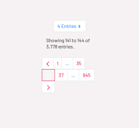
4 Entries
Showing 141 to 144 of
3,778 entries.
1
...
35
Page
Intermediate Pages Use TAB to nav
Page
36
37
...
945
Page
Page
Intermediate Pages Use TAB to 
Page