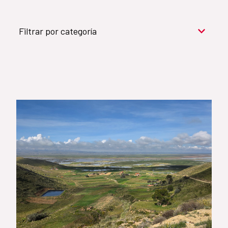
Filtrar por categoría
Cooperación para el desarrollo (909)
Cultura y desarrollo (744)
Acción humanitaria (531)
Objetivos de Desarrollo Sostenible (524)
Género (500)
AMÉRICA LATINA Y CARIBE (490)
España (486)
Agua y saneamiento (333)
Salud (265)
Educación (225)