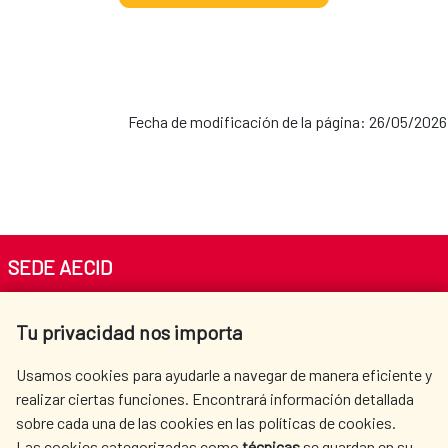
Fecha de modificación de la página: 26/05/2026
SEDE AECID
Av. Reyes Católicos 4 - 28040 Madrid
Tu privacidad nos importa
Tel. +34 900 20 30 54​​​​​​​
centro.informacion@aecid.es
Usamos cookies para ayudarle a navegar de manera eficiente y
realizar ciertas funciones. Encontrará información detallada
sobre cada una de las cookies en las políticas de cookies.
AECID
WHERE DO WE COOPERATE?
Las cookies categorizadas como
técnicas
se guardan en su