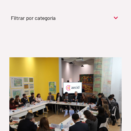
Filtrar por categoría
Cooperación para el desarrollo (909)
Cultura y desarrollo (744)
Acción humanitaria (531)
Objetivos de Desarrollo Sostenible (524)
Género (500)
AMÉRICA LATINA Y CARIBE (490)
España (486)
Agua y saneamiento (333)
Salud (265)
Educación (225)