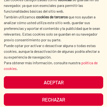
SPANISH HUMANITARIAN
PRESS ROOM
navegador, ya que son esenciales para permitir las
ACTION
funcionalidades básicas del sitio web.
CULTURE AND SCIENCE
LIBRARY
También utilizamos
cookies de terceros
que nos ayudan a
analizar cómo usted utiliza este sitio web, guardar sus
preferencias y aportar el contenido y la publicidad que le sean
relevantes. Estas cookies solo se guardan en su navegador
previo consentimiento por su parte.
Puede optar por activar o desactivar alguna o todas estas
OUR SOCIAL MEDIA
cookies, aunque la desactivación de algunas podría afectar a
su experiencia de navegación.
Para obtener más información, consulte nuestra
política de
cookies
.
ACEPTAR
TERMS OF USE
DATA PROTECTION
COOKIE POLICY
BROWSING GUIDE
RECHAZAR
ACCESSIBILITY
SITEMAP