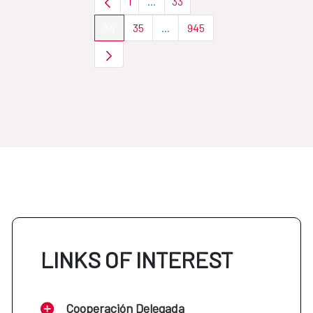
1
...
33
Page
Intermediate Pages Use TAB to nav
Page
34
35
...
945
Page
Page
Intermediate Pages Use TAB to 
Page
LINKS OF INTEREST
Cooperación Delegada