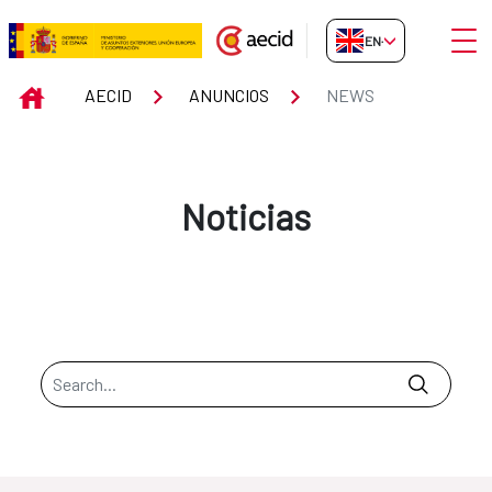
Skip to Main Content
Open
EN-GB
News
INICIO
AECID
ANUNCIOS
NEWS
Noticias
Search Bar