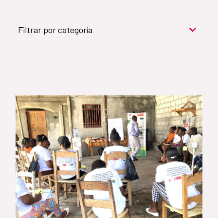
Filtrar por categoría
Cooperación para el desarrollo (909)
Cultura y desarrollo (744)
Acción humanitaria (531)
Objetivos de Desarrollo Sostenible (524)
Género (500)
AMÉRICA LATINA Y CARIBE (490)
España (486)
Agua y saneamiento (333)
Salud (265)
Educación (225)