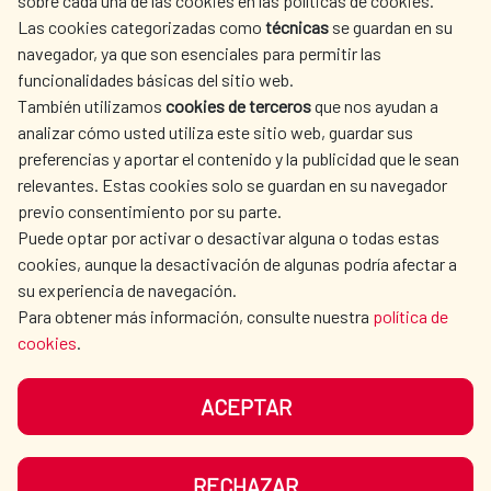
sobre cada una de las cookies en las políticas de cookies.
AECID
WHERE DO WE COOPERATE?
Las cookies categorizadas como
técnicas
se guardan en su
SPANISH HUMANITARIAN
PRESS ROOM
navegador, ya que son esenciales para permitir las
ACTION
funcionalidades básicas del sitio web.
CULTURE AND SCIENCE
LIBRARY
También utilizamos
cookies de terceros
que nos ayudan a
analizar cómo usted utiliza este sitio web, guardar sus
preferencias y aportar el contenido y la publicidad que le sean
relevantes. Estas cookies solo se guardan en su navegador
previo consentimiento por su parte.
Puede optar por activar o desactivar alguna o todas estas
OUR SOCIAL MEDIA
cookies, aunque la desactivación de algunas podría afectar a
su experiencia de navegación.
Para obtener más información, consulte nuestra
política de
cookies
.
ACEPTAR
TERMS OF USE
DATA PROTECTION
COOKIE POLICY
BROWSING GUIDE
RECHAZAR
ACCESSIBILITY
SITEMAP