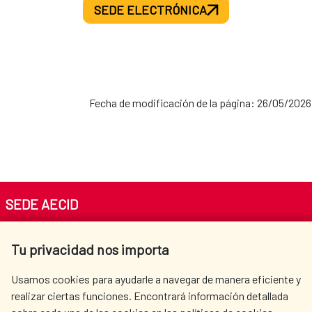
SEDE ELECTRÓNICA
Fecha de modificación de la página: 26/05/2026
SEDE AECID
Av. Reyes Católicos 4 - 28040 Madrid
Tu privacidad nos importa
Tel. +34 900 20 30 54​​​​​​​
centro.informacion@aecid.es
Usamos cookies para ayudarle a navegar de manera eficiente y
realizar ciertas funciones. Encontrará información detallada