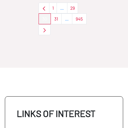
1
...
29
Page
Intermediate Pages Use TAB to nav
Page
30
31
...
945
Page
Page
Intermediate Pages Use TAB to 
Page
LINKS OF INTEREST