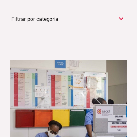
Filtrar por categoría
Cooperación para el desarrollo (909)
Cultura y desarrollo (744)
Acción humanitaria (531)
Objetivos de Desarrollo Sostenible (524)
Género (500)
AMÉRICA LATINA Y CARIBE (490)
España (486)
Agua y saneamiento (333)
Salud (265)
Educación (225)