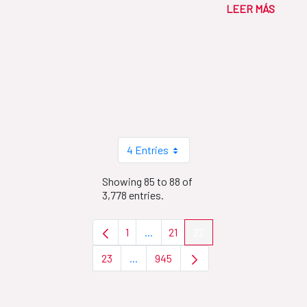
LEER MÁS
4 Entries
Showing 85 to 88 of
3,778 entries.
1
...
21
22
Page
Intermediate Pages Use TAB to nav
Page
Page
23
...
945
Page
Intermediate Pages Use TAB to naviga
Page