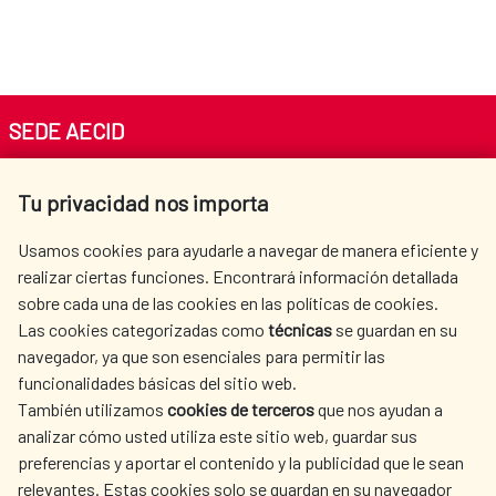
SEDE AECID
Av. Reyes Católicos 4 - 28040 Madrid
Tu privacidad nos importa
Tel. +34 900 20 30 54​​​​​​​
centro.informacion@aecid.es
Usamos cookies para ayudarle a navegar de manera eficiente y
realizar ciertas funciones. Encontrará información detallada
sobre cada una de las cookies en las políticas de cookies.
AECID
WHERE DO WE COOPERATE?
Las cookies categorizadas como
técnicas
se guardan en su
SPANISH HUMANITARIAN
PRESS ROOM
navegador, ya que son esenciales para permitir las
ACTION
funcionalidades básicas del sitio web.
CULTURE AND SCIENCE
LIBRARY
También utilizamos
cookies de terceros
que nos ayudan a
analizar cómo usted utiliza este sitio web, guardar sus
preferencias y aportar el contenido y la publicidad que le sean
relevantes. Estas cookies solo se guardan en su navegador