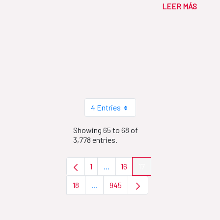
LEER MÁS
4 Entries
Showing 65 to 68 of
3,778 entries.
1
...
16
17
Page
Intermediate Pages Use TAB to nav
Page
Page
18
...
945
Page
Intermediate Pages Use TAB to naviga
Page