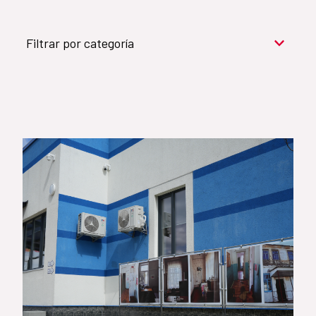
Filtrar por categoría
Cooperación para el desarrollo (909)
Cultura y desarrollo (744)
Acción humanitaria (531)
Objetivos de Desarrollo Sostenible (524)
Género (500)
AMÉRICA LATINA Y CARIBE (490)
España (486)
Agua y saneamiento (333)
Salud (265)
Educación (225)