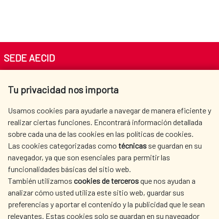
SEDE AECID
Av. Reyes Católicos 4 - 28040 Madrid
Tu privacidad nos importa
Tel. +34 900 20 30 54​​​​​​​
centro.informacion@aecid.es
Usamos cookies para ayudarle a navegar de manera eficiente y
realizar ciertas funciones. Encontrará información detallada
sobre cada una de las cookies en las políticas de cookies.
AECID
WHERE DO WE COOPERATE?
Las cookies categorizadas como
técnicas
se guardan en su
SPANISH HUMANITARIAN
PRESS ROOM
navegador, ya que son esenciales para permitir las
ACTION
funcionalidades básicas del sitio web.
CULTURE AND SCIENCE
LIBRARY
También utilizamos
cookies de terceros
que nos ayudan a
analizar cómo usted utiliza este sitio web, guardar sus
preferencias y aportar el contenido y la publicidad que le sean
relevantes. Estas cookies solo se guardan en su navegador