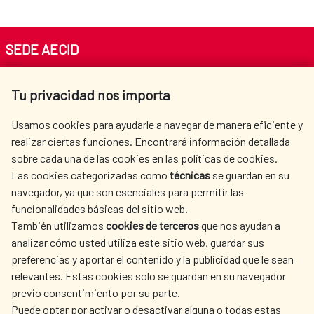
SEDE AECID
Av. Reyes Católicos 4 - 28040 Madrid
Tu privacidad nos importa
Tel. +34 900 20 30 54​​​​​​​
centro.informacion@aecid.es
Usamos cookies para ayudarle a navegar de manera eficiente y
realizar ciertas funciones. Encontrará información detallada
sobre cada una de las cookies en las políticas de cookies.
AECID
WHERE DO WE COOPERATE?
Las cookies categorizadas como
técnicas
se guardan en su
SPANISH HUMANITARIAN
PRESS ROOM
navegador, ya que son esenciales para permitir las
ACTION
funcionalidades básicas del sitio web.
CULTURE AND SCIENCE
LIBRARY
También utilizamos
cookies de terceros
que nos ayudan a
analizar cómo usted utiliza este sitio web, guardar sus
preferencias y aportar el contenido y la publicidad que le sean
relevantes. Estas cookies solo se guardan en su navegador
previo consentimiento por su parte.
Puede optar por activar o desactivar alguna o todas estas