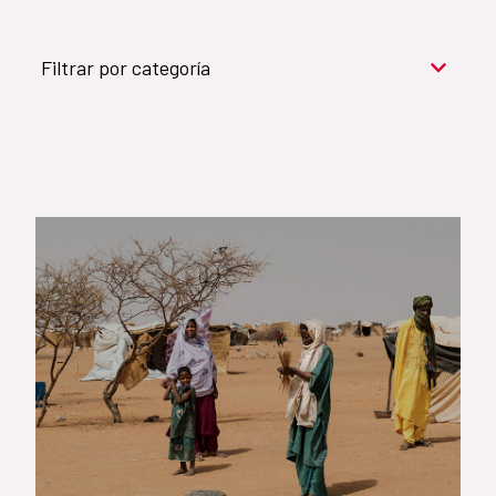
Filtrar por categoría
Cooperación para el desarrollo (909)
Cultura y desarrollo (744)
Acción humanitaria (531)
Objetivos de Desarrollo Sostenible (524)
Género (500)
AMÉRICA LATINA Y CARIBE (490)
España (486)
Agua y saneamiento (333)
Salud (265)
Educación (225)