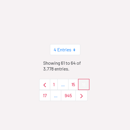
4 Entries
Showing 61 to 64 of
3,778 entries.
1
...
15
16
Page
Intermediate Pages Use TAB to nav
Page
Page
17
...
945
Page
Intermediate Pages Use TAB to naviga
Page