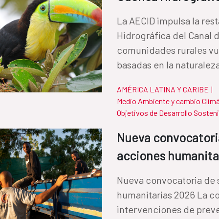
La AECID impulsa la res
Hidrográfica del Canal 
comunidades rurales vu
basadas en la naturaleza
AMÉRICA LATINA Y CARIBE
|
Medio Ambiente y cambio Clim
Objetivos de Desarrollo Sosteni
Nueva convocatori
acciones humanita
Nueva convocatoria de 
humanitarias 2026 La co
intervenciones de preve