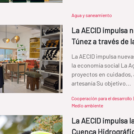
Agua y saneamiento
La AECID impulsa 
Túnez a través de 
La AECID impulsa nueva
la economía social La A
proyectos en cuidados, 
artesanía Su objetivo...
Cooperación para el desarrollo
Medio ambiente
La AECID impulsa l
Cuenca Hidrográfi