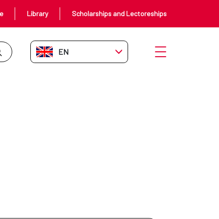
ce
Library
Scholarships and Lectoreships
EN-GB
Open menu