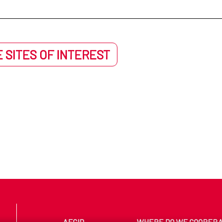
 SITES OF INTEREST
AECID
WHERE DO WE COOPER