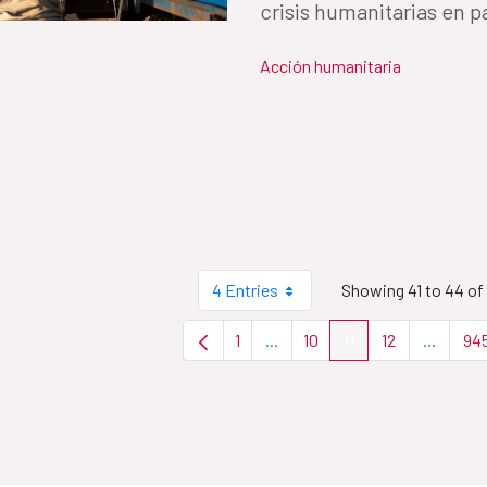
crisis humanitarias en pa
Acción humanitaria
4 Entries
Showing 41 to 44 of 
1
...
10
11
12
...
94
Page
Intermediate Pages Use TAB t
Page
Page
Page
Interme
P