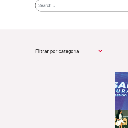
Search Bar
Filtrar por categoría
Cooperación para el
desarrollo (909)
Cultura y desarrollo
(744)
Acción humanitaria
(531)
Objetivos de
Desarrollo Sostenible (524)