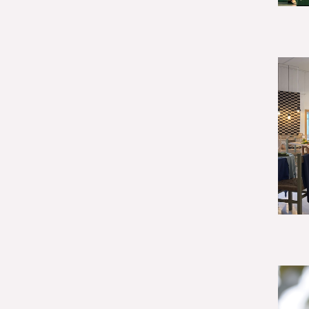
Género (500)
AMÉRICA LATINA Y
CARIBE (490)
España (486)
Agua y saneamiento
(333)
Salud (265)
Educación (225)