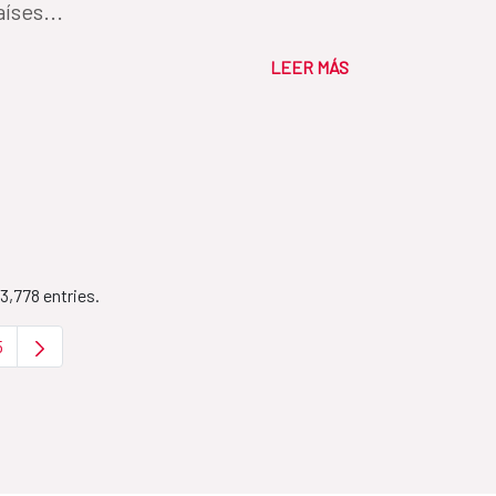
íses...
LEER MÁS
3,778 entries.
5
o navigate.
diate Pages Use TAB to navigate.
age