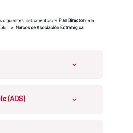
s siguientes instrumentos: el 
Plan Director
 de la 
ble; los 
Marcos de Asociación Estratégica 
abrir.desplegable
n para el desarrollo sostenible y la solidaridad 
le (ADS)
abrir.desplegable
ectivas competencias de cada administración. 
njunto de políticas públicas y de su 
nales
, de naturaleza administrativa, que