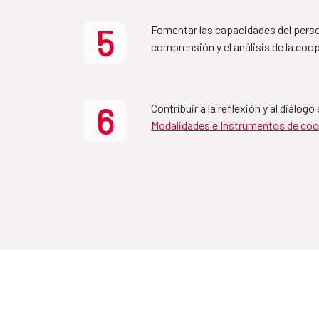
5
Fomentar las capacidades del person
Country Partnership 
comprensión y el análisis de la coop
Ethiopia-Spain 2022-
6
MAP Bolivia-España
Contribuir a la reflexión y al diálog
Modalidades e Instrumentos de coo
2022-2025
MAP Mozambique-Es
2021-2024