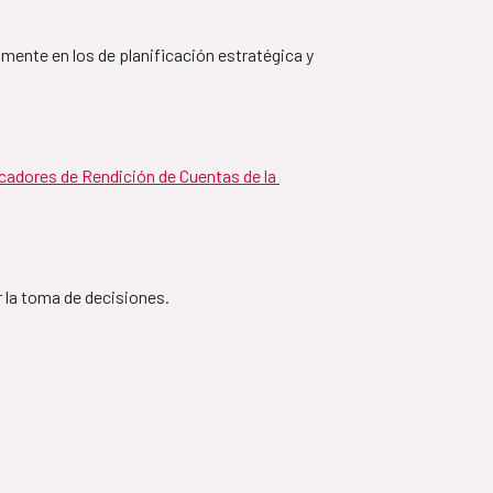
ciación Ecuador-España
lmente en los de planificación estratégica y 
paña
icadores de Rendición de Cuentas de la 
ion Pays de Niger - 
 la toma de decisiones.
– 2027
dor-España