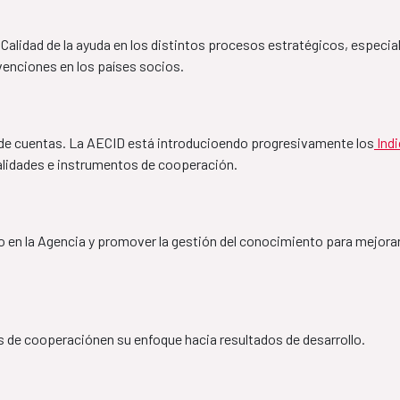
Perú- España
Marco de Aso
​​​​​​​2024
y Calidad de la ayuda en los distintos procesos estratégicos, especia
2024-2028
rvenciones en los países socios.
Aprobado por el Consejo Rector de la Agencia, 
el 8 de mayo de 2024 y publicado en mayo de 
2024.
ña
MAP Níger-Es
n de cuentas. La AECID está introducioendo progresivamente los
 Ind
Informe Seguimiento
lidades e instrumentos de cooperación. 
2023-2027
Plan de Acción 2024
ys de MAURITANIE-
Cadre Associat
o en la Agencia y promover la gestión del conocimiento para mejorar
(FR)
Espagne 2023 
MAP El Salva
es de cooperaciónen su enfoque hacia resultados de desarrollo.
2023-2026