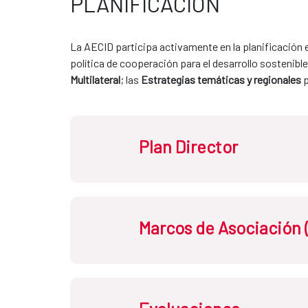
PLANIFICACIÓN
La AECID participa activamente en la planificación e
política de cooperación para el desarrollo sostenible;
Multilateral
; las 
Estrategias temáticas y regionales
 
Plan Director
Atendiendo a la 
Ley de Cooperación
, e
Marcos de Asociación (
global
, a través del sistema español d
Está orientado a alcanzar el máximo im
colaboración con otras entidades a las
Los
Marcos de Asociación (MA)
y
Alian