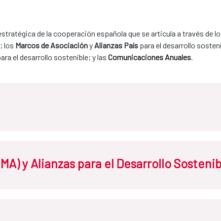
stratégica de la cooperación española que se articula a través de lo
 los 
Marcos de Asociación 
y 
Alianzas País
 para el desarrollo sosteni
para el desarrollo sostenible; y las 
Comunicaciones Anuales
.
l Plan Director es el 
documento que establece la política de cooperació
MA) y Alianzas para el Desarrollo Sostenib
e cooperación para el desarrollo sostenible en el marco de las resp
pacto y resultados de desarrollo, incorporando la contribución del co
 metas internacionales de desarrollo sostenible.
zas para el Desarrollo Sostenible (ADS)
son los
acuerdos internacio