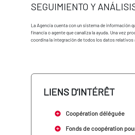
SEGUIMIENTO Y ANÁLISI
En la actualidad, se encuentran vig
Alianza para el Desarrollo S
La Agencia cuenta con un sistema de información que
Alianza para el Desarrollo So
financia o agente que canaliza la ayuda. Una vez pro
coordina la integración de todos los datos relativos
Sustainable Development Alli
Alianza para el Desarrollo 
Alianza para el Desarrollo d
LIENS D’INTÉRÊT
Coopération déléguée
Fonds de coopération pour 