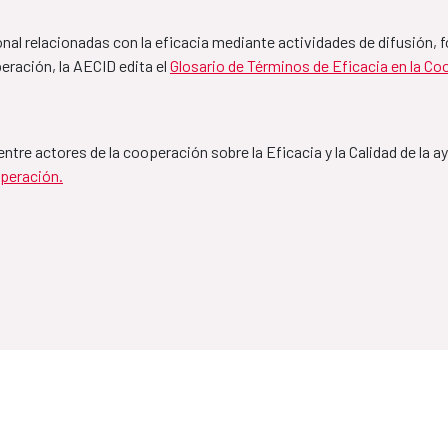
al relacionadas con la eficacia mediante actividades de difusión, f
Framework 
MAP Guatema
eración, la AECID edita el 
Glosario de Términos de Eficacia en la C
2027
2021-2024
o entre actores de la cooperación sobre la Eficacia y la Calidad de la 
peración.
MAP Palestin
2020-2024
paña
MAP Cuba-Es
2019-2022