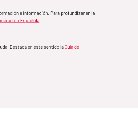
ormación e información. Para profundizar en la 
la-España
ooperación Española
.
ayuda. Destaca en este sentido la 
Guía de 
a-España
paña