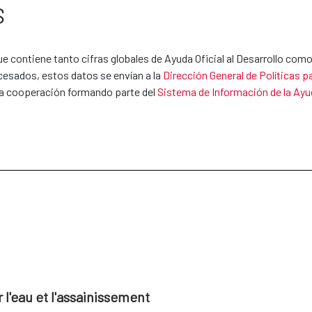
S
entes las siguientes
Alianzas para el Desarrollo Sostenible:
ostenible entre España y Egipto 2025-2030
 contiene tanto cifras globales de Ayuda Oficial al Desarrollo como
stenible España- Egipto 2025-2030 (Árabe)
cesados, estos datos se envían a la
 Dirección General de Políticas 
 a cooperación formando parte del 
Sistema de Información de la Ayud
ance between Spain - Egypt 2025-2030
Sostenible España-Panamá 2026–2030
e España y Uruguay 2025-2030
l'eau et l'assainissement