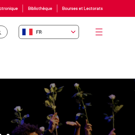
ctronique
Bibliothèque
Bourses et Lectorats
FR-FR
Ouvrir le menu