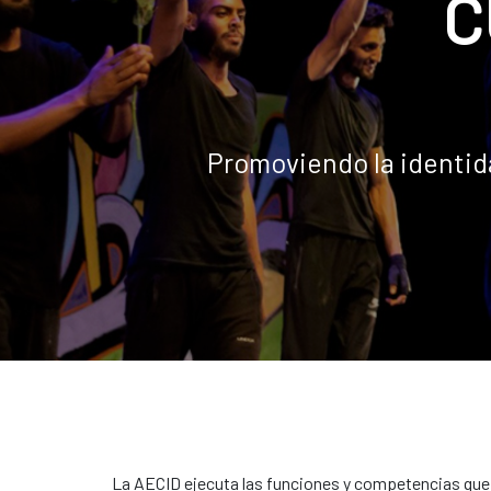
C
Promoviendo la identida
La AECID ejecuta las funciones y competencias que 