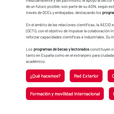
medioambiente y del patrimonio, el apoyo al sector cu
de un futuro posible, son parte de su ADN, según esta
través de OCEs y embajadas, destacando los
progra
En el ámbito de las relaciones científicas, la AECID
(DCTI), con el objetivo de impulsar la colaboración
reforzar capacidades científicas e industriales. Su
Los
programas de becas y lectorados
constituyen ot
tanto en España como en el extranjero para ciudadan
académico.
¿Qué hacemos?
Red Exterior
C
Formación y movilidad internacional