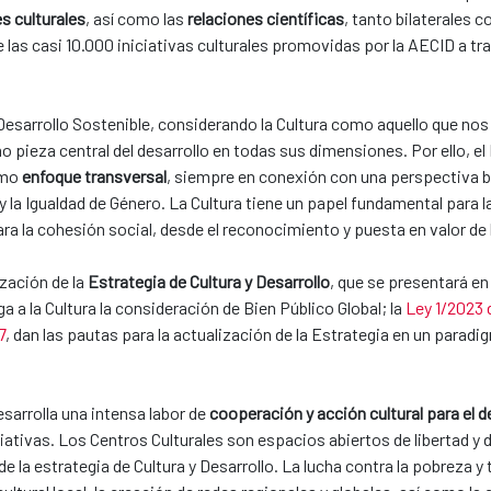
s culturales
, así como las
relaciones científicas
, tanto bilaterales 
 las casi 10.000 iniciativas culturales promovidas por la AECID a tr
el Desarrollo Sostenible, considerando la Cultura como aquello que 
pieza central del desarrollo en todas sus dimensiones. Por ello, el
omo
enfoque transversal
, siempre en conexión con una perspectiva b
, y la Igualdad de Género. La Cultura tiene un papel fundamental para
 la cohesión social, desde el reconocimiento y puesta en valor de la 
ización de la
Estrategia de Cultura y Desarrollo
, que se presentará e
a a la Cultura la consideración de Bien Público Global; la
Ley 1/2023 
7
, dan las pautas para la actualización de la Estrategia en un para
esarrolla una intensa labor de
cooperación y acción cultural para el d
ativas. Los Centros Culturales son espacios abiertos de libertad y 
e la estrategia de Cultura y Desarrollo. La lucha contra la pobreza y