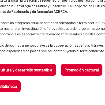
ltural local, la creación de redes regionales y globales, así como l
blece la Estrategia de Cultura y Desarrollo. La Cooperación Cultural
mas de Patrimonio y de formación ACERCA
.
 elabora un programa anual de acciones orientadas a fortalecer la Dip
 internacional en investigación e innovación, abordar problemas comu
 importancia es especialmente relevante ante desafíos globales como 
ro de los instrumentos clave de la Cooperación Española. A través
os españoles y de países socios, contribuyendo al fortalecimiento 
ultura y desarrollo sostenible
Promoción cultural
Biblioteca