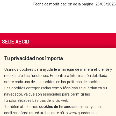
Fecha de modificación de la página: 26/05/2026
SEDE AECID
Av. Reyes Católicos 4 - 28040 Madrid
Tu privacidad nos importa
Tel. +34 900 20 30 54​​​​​​​
centro.informacion@aecid.es
Usamos cookies para ayudarle a navegar de manera eficiente y
realizar ciertas funciones. Encontrará información detallada
sobre cada una de las cookies en las políticas de cookies.
AECID
OÙ NOUS COOPÉRONS
Las cookies categorizadas como
técnicas
se guardan en su
L'ACTION HUMANITAIRE
SALLE DE PRESSE
navegador, ya que son esenciales para permitir las
ESPAGNOLE
funcionalidades básicas del sitio web.
También utilizamos
cookies de terceros
que nos ayudan a
CULTURE ET SCIENCE
BIBLIOTHÈQUE
analizar cómo usted utiliza este sitio web, guardar sus