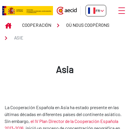
Saut au contenu principal
Ouvri
FR-FR
ASIE
INICIO
COOPERACIÓN
OÙ NOUS COOPÉRONS
ASIE
Asia
​​​​​​La Cooperación Española en Asia ha estado presente en las
últimas décadas en diferentes países del continente asiático.
Sin embargo,
el IV Plan Director de la Cooperación Española
2013-2016
, inició un proceso de concentración geográfica en