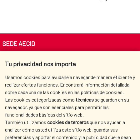
SEDE AECID
Av. Reyes Católicos 4 - 28040 Madrid
Tu privacidad nos importa
Tel. +34 900 20 30 54​​​​​​​
centro.informacion@aecid.es
Usamos cookies para ayudarle a navegar de manera eficiente y
realizar ciertas funciones. Encontrará información detallada
sobre cada una de las cookies en las políticas de cookies.
AECID
OÙ NOUS COOPÉRONS
Las cookies categorizadas como
técnicas
se guardan en su
L'ACTION HUMANITAIRE
SALLE DE PRESSE
navegador, ya que son esenciales para permitir las
ESPAGNOLE
funcionalidades básicas del sitio web.
CULTURE ET SCIENCE
BIBLIOTHÈQUE
También utilizamos
cookies de terceros
que nos ayudan a
analizar cómo usted utiliza este sitio web, guardar sus
preferencias y aportar el contenido y la publicidad que le sean