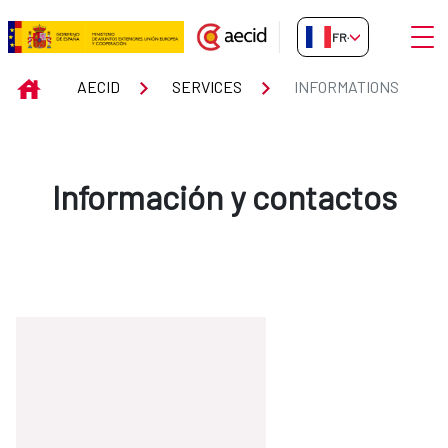
Saut au contenu principal
Ouvri
FR-FR
INFORMATIONS
INICIO
AECID
SERVICES
INFORMATIONS
Información y contactos