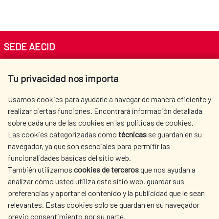
SEDE AECID
Av. Reyes Católicos 4 - 28040 Madrid
Tu privacidad nos importa
Tel. +34 900 20 30 54​​​​​​​
centro.informacion@aecid.es
Usamos cookies para ayudarle a navegar de manera eficiente y
realizar ciertas funciones. Encontrará información detallada
sobre cada una de las cookies en las políticas de cookies.
AECID
OÙ NOUS COOPÉRONS
Las cookies categorizadas como
técnicas
se guardan en su
L'ACTION HUMANITAIRE
SALLE DE PRESSE
navegador, ya que son esenciales para permitir las
ESPAGNOLE
funcionalidades básicas del sitio web.
CULTURE ET SCIENCE
BIBLIOTHÈQUE
También utilizamos
cookies de terceros
que nos ayudan a
analizar cómo usted utiliza este sitio web, guardar sus
preferencias y aportar el contenido y la publicidad que le sean
relevantes. Estas cookies solo se guardan en su navegador
previo consentimiento por su parte.