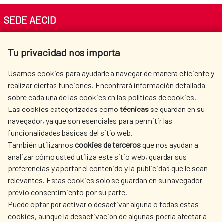
SEDE AECID
Av. Reyes Católicos 4 - 28040 Madrid
Tu privacidad nos importa
Tel. +34 900 20 30 54​​​​​​​
centro.informacion@aecid.es
Usamos cookies para ayudarle a navegar de manera eficiente y
realizar ciertas funciones. Encontrará información detallada
sobre cada una de las cookies en las políticas de cookies.
AECID
OÙ NOUS COOPÉRONS
Las cookies categorizadas como
técnicas
se guardan en su
L'ACTION HUMANITAIRE
SALLE DE PRESSE
navegador, ya que son esenciales para permitir las
ESPAGNOLE
funcionalidades básicas del sitio web.
CULTURE ET SCIENCE
BIBLIOTHÈQUE
También utilizamos
cookies de terceros
que nos ayudan a
analizar cómo usted utiliza este sitio web, guardar sus
preferencias y aportar el contenido y la publicidad que le sean
relevantes. Estas cookies solo se guardan en su navegador
previo consentimiento por su parte.
Puede optar por activar o desactivar alguna o todas estas
NOS RÉSEAUX SOCIAUX
cookies, aunque la desactivación de algunas podría afectar a