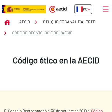
Saut au contenu principal
Ouvri
FR-FR
Code de Déontologie de l&#39;A
INICIO
AECID
ÉTHIQUE ET CANAL D'ALERTE
CODE DE DÉONTOLOGIE DE L'AECID
Código ético en la AECID
El Consejo Rector aprobó el 30 de octubre de 2019 el
Código