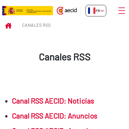
Saut au contenu principal
Ouvri
FR-FR
Canales RSS
INICIO
CANALES RSS
Canales RSS
Canal RSS AECID: Noticias
Canal RSS AECID: Anuncios