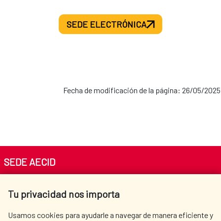
SEDE ELECTRÓNICA
Fecha de modificación de la página: 26/05/2025
SEDE AECID
Av. Reyes Católicos 4 - 28040 Madrid
Tu privacidad nos importa
Tel. +34 900 20 30 54​​​​​​​
centro.informacion@aecid.es
Usamos cookies para ayudarle a navegar de manera eficiente y