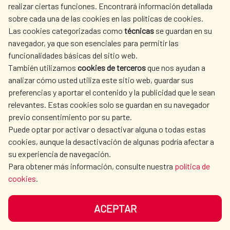
realizar ciertas funciones. Encontrará información detallada
sobre cada una de las cookies en las políticas de cookies.
AECID
OÙ NOUS COOPÉRONS
Las cookies categorizadas como
técnicas
se guardan en su
L'ACTION HUMANITAIRE
SALLE DE PRESSE
navegador, ya que son esenciales para permitir las
ESPAGNOLE
funcionalidades básicas del sitio web.
CULTURE ET SCIENCE
BIBLIOTHÈQUE
También utilizamos
cookies de terceros
que nos ayudan a
analizar cómo usted utiliza este sitio web, guardar sus
preferencias y aportar el contenido y la publicidad que le sean
relevantes. Estas cookies solo se guardan en su navegador
previo consentimiento por su parte.
Puede optar por activar o desactivar alguna o todas estas
NOS RÉSEAUX SOCIAUX
cookies, aunque la desactivación de algunas podría afectar a
su experiencia de navegación.
Para obtener más información, consulte nuestra
política de
cookies
.
ACEPTAR
MENTIONS LÉGALES
PROTECTION DES DONNÉES
COOKIES
NAVÉGATION