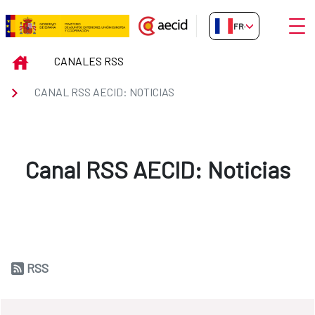
Saut au contenu principal
Ouvri
FR-FR
Canal RSS AECID: Noticias
INICIO
CANALES RSS
CANAL RSS AECID: NOTICIAS
Canal RSS AECID: Noticias
RSS