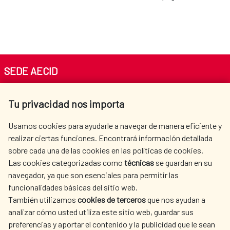
SEDE AECID
Av. Reyes Católicos 4 - 28040 Madrid
Tu privacidad nos importa
Tel. +34 900 20 30 54​​​​​​​
centro.informacion@aecid.es
Usamos cookies para ayudarle a navegar de manera eficiente y
realizar ciertas funciones. Encontrará información detallada
sobre cada una de las cookies en las políticas de cookies.
AECID
OÙ NOUS COOPÉRONS
Las cookies categorizadas como
técnicas
se guardan en su
L'ACTION HUMANITAIRE
SALLE DE PRESSE
navegador, ya que son esenciales para permitir las
ESPAGNOLE
funcionalidades básicas del sitio web.
CULTURE ET SCIENCE
BIBLIOTHÈQUE
También utilizamos
cookies de terceros
que nos ayudan a
analizar cómo usted utiliza este sitio web, guardar sus
preferencias y aportar el contenido y la publicidad que le sean