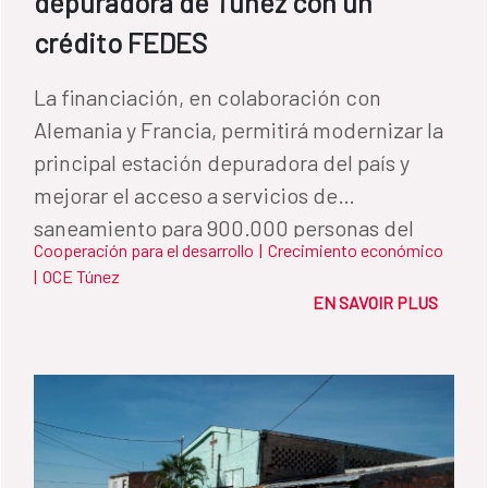
depuradora de Túnez con un
crédito FEDES
La financiación, en colaboración con
Alemania y Francia, permitirá modernizar la
principal estación depuradora del país y
mejorar el acceso a servicios de
saneamiento para 900.000 personas del
Cooperación para el desarrollo
|
Crecimiento económico
área metropolitana de Túnez.
|
OCE Túnez
EN SAVOIR PLUS