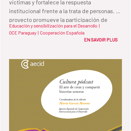
víctimas y fortalece la respuesta
institucional frente a la trata de personas. El
proyecto promueve la participación de
Educación y sensibilización para el Desarrollo
|
jóvenes como agentes de sensibilización y
OCE Paraguay
|
Cooperación Española
contribuye a reforzar las políticas públicas
EN SAVOIR PLUS
de lucha contra la trata.