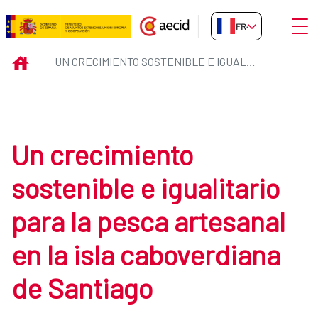
Saut au contenu principal
Ouvri
FR-FR
Un crecimiento sostenible e igua
INICIO
UN CRECIMIENTO SOSTENIBLE E IGUALITARIO PARA LA PESCA ARTESANAL EN LA ISLA CABOVERDIANA DE SANTIAGO
Un crecimiento
sostenible e igualitario
para la pesca artesanal
en la isla caboverdiana
de Santiago