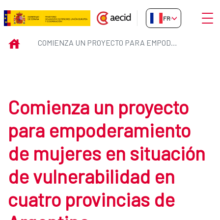
Saut au contenu principal
Ouvri
FR-FR
Comienza un proyecto para empod
INICIO
COMIENZA UN PROYECTO PARA EMPODERAMIENTO DE MUJERES EN SITUACIÓN DE VULNERABILIDAD EN CUATRO PROVINCIAS DE ARGENTINA
Comienza un proyecto
para empoderamiento
de mujeres en situación
de vulnerabilidad en
cuatro provincias de