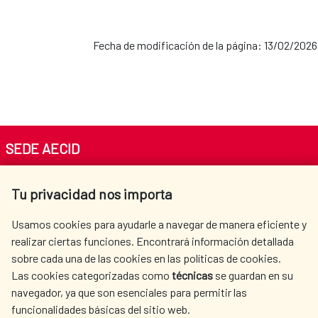
Fecha de modificación de la página: 13/02/2026
SEDE AECID
Av. Reyes Católicos 4 - 28040 Madrid
Tu privacidad nos importa
Tel. +34 900 20 30 54​​​​​​​
centro.informacion@aecid.es
Usamos cookies para ayudarle a navegar de manera eficiente y
realizar ciertas funciones. Encontrará información detallada
sobre cada una de las cookies en las políticas de cookies.
AECID
OÙ NOUS COOPÉRONS
Las cookies categorizadas como
técnicas
se guardan en su
L'ACTION HUMANITAIRE
SALLE DE PRESSE
navegador, ya que son esenciales para permitir las
ESPAGNOLE
funcionalidades básicas del sitio web.