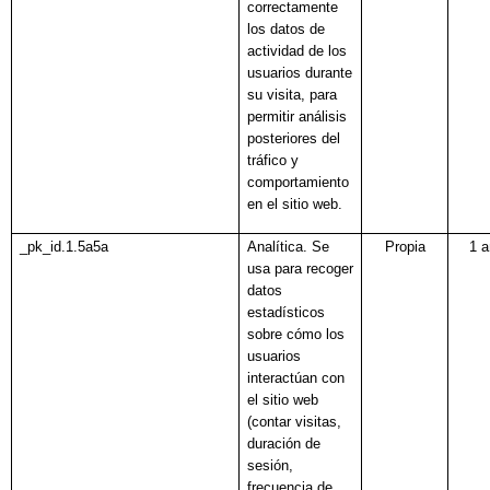
correctamente
los datos de
actividad de los
usuarios durante
su visita, para
permitir análisis
posteriores del
tráfico y
comportamiento
en el sitio web.
_pk_id.1.5a5a
Analítica. Se
Propia
1 
usa para recoger
datos
estadísticos
sobre cómo los
usuarios
interactúan con
el sitio web
(contar visitas,
duración de
sesión,
frecuencia de