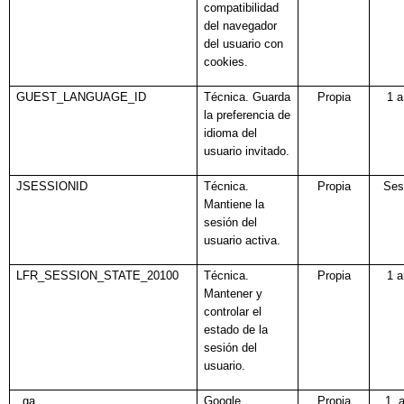
compatibilidad
del navegador
del usuario con
cookies.
GUEST_LANGUAGE_ID
Técnica. Guarda
Propia
1 
la preferencia de
idioma del
usuario invitado.
JSESSIONID
Técnica.
Propia
Ses
Mantiene la
sesión del
usuario activa.
LFR_SESSION_STATE_20100
Técnica.
Propia
1 
Mantener y
controlar el
estado de la
sesión del
usuario.
_ga
Google
Propia
1 