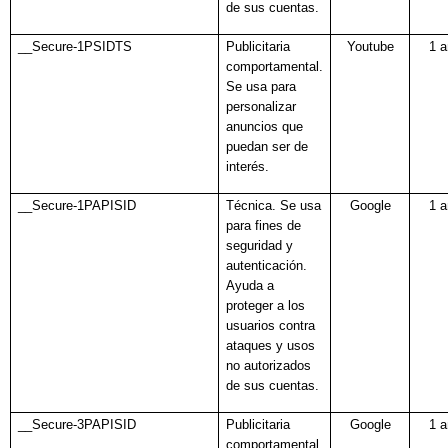
de sus cuentas.
__Secure-1PSIDTS
Publicitaria
Youtube
1 
comportamental.
Se usa para
personalizar
anuncios que
puedan ser de
interés.
__Secure-1PAPISID
Técnica. Se usa
Google
1 
para fines de
seguridad y
autenticación.
Ayuda a
proteger a los
usuarios contra
ataques y usos
no autorizados
de sus cuentas.
__Secure-3PAPISID
Publicitaria
Google
1 
comportamental.