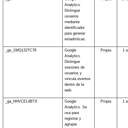
Analytics.
Distingue
usuarios
mediante
identificador
para generar
estadísticas.
_ga_1WQ132TC78
Google
Propia
1 
Analytics.
Distingue
sesiones de
usuarios y
vincula eventos
dentro de la
web.
_ga_HHVCEL4BTX
Google
Propia
1 
Analytics.
Se
usa para
registrar y
agrupar