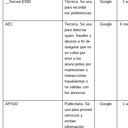
__Secure-ENID
Técnica. Se usa
Google
1 
para recordar
tus preferencias.
AEC
Técnica. Se usa
Google
6 m
para detectar
spam, fraudes y
abusos a fin de
asegurar que no
se cobra por
error a los
anunciantes por
impresiones o
interacciones
fraudulentas o
no válidas con
los anuncios.
APISID
Publicitaria. Se
Google
1 
usa para proveer
servicios y
extraer
información