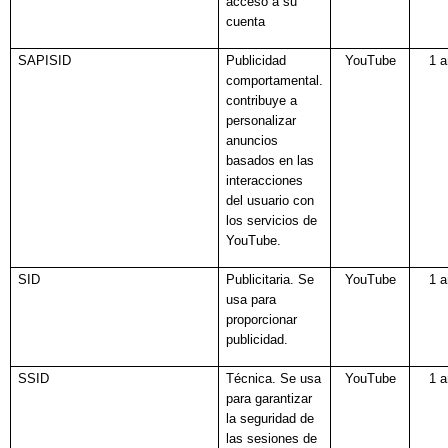
acceso a su
cuenta
SAPISID
Publicidad
YouTube
1 
comportamental.
contribuye a
personalizar
anuncios
basados en las
interacciones
del usuario con
los servicios de
YouTube.
SID
Publicitaria. Se
YouTube
1 
usa para
proporcionar
publicidad.
SSID
Técnica. Se usa
YouTube
1 
para garantizar
la seguridad de
las sesiones de