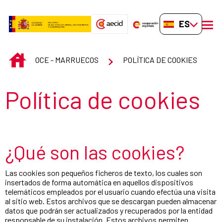
Saltar al contenido principal
ES-ES
men
INICIO
OCE - MARRUECOS
POLÍTICA DE COOKIES
Título de la sección
Política de cookies
¿Qué son las cookies?
Las cookies son pequeños ficheros de texto, los cuales son
insertados de forma automática en aquellos dispositivos
telemáticos empleados por el usuario cuando efectúa una visita
al sitio web. Estos archivos que se descargan pueden almacenar
datos que podrán ser actualizados y recuperados por la entidad
responsable de su instalación. Estos archivos permiten