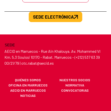
SEDE ELECTRÓNICA
SEDE
AECID en Marruecos - Rue Ain Khalouya. Av. Mohammed VI
Km. 5,3 Souissi 10170 - Rabat. Marruecos - (+212) 537 63 39
00/21/79 | otc.rabat@aecid.es
QUIÉNES SOMOS
NUESTROS SOCIOS
OFICINA EN MARRUECOS
NORMATIVA
AECID EN MARRUECOS
CONVOCATORIAS
NOTICIAS