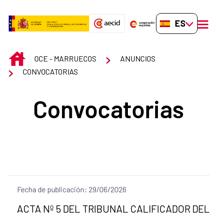
Saltar al contenido principal
ES-ES
men
INICIO
OCE - MARRUECOS
ANUNCIOS
CONVOCATORIAS
Convocatorias
Fecha de publicación: 29/06/2026
Título del anuncio:
ACTA Nº 5 DEL TRIBUNAL CALIFICADOR DEL