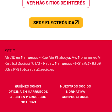
VER MÁS SITIOS DE INTERÉS
SEDE ELECTRÓNICA
SEDE
AECID en Marruecos - Rue Ain Khalouya. Av. Mohammed VI
Km. 5,3 Souissi 10170 - Rabat. Marruecos - (+212) 537 63 39
00/21/79 | otc.rabat@aecid.es
QUIÉNES SOMOS
NUESTROS SOCIOS
OFICINA EN MARRUECOS
NORMATIVA
AECID EN MARRUECOS
CONVOCATORIAS
NOTICIAS