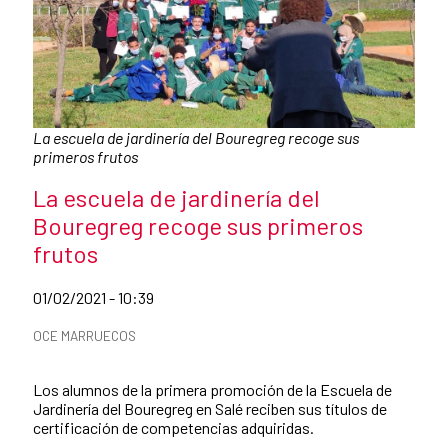
Pie de foto:
La escuela de jardinería del Bouregreg recoge sus
primeros frutos
Título de la noticia
La escuela de jardinería del
Bouregreg recoge sus primeros
frutos
Fecha de publicación de la noticia
01/02/2021 - 10:39
Categorías de la noticia
OCE MARRUECOS
Resumen de la noticia
Los alumnos de la primera promoción de la Escuela de
Jardinería del Bouregreg en Salé reciben sus títulos de
certificación de competencias adquiridas.