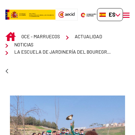
Saltar al contenido principal
ES-ES
men
INICIO
OCE - MARRUECOS
ACTUALIDAD
NOTICIAS
LA ESCUELA DE JARDINERÍA DEL BOUREGREG RECOGE SUS PRIMEROS FRUTOS