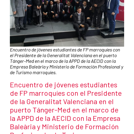
Pie de foto:
Encuentro de jóvenes estudiantes de FP marroquíes con
el Presidente de la Generalitat Valenciana en el puerto
Tánger-Med en el marco de la APPD de la AECID con la
Empresa Baleària y Ministerio de Formación Profesional y
de Turismo marroquíes.
Título de la noticia
Encuentro de jóvenes estudiantes
de FP marroquíes con el Presidente
de la Generalitat Valenciana en el
puerto Tánger-Med en el marco de
la APPD de la AECID con la Empresa
Baleària y Ministerio de Formación