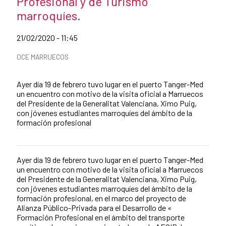
Profesional y de Turismo
marroquíes.
Fecha de publicación de la noticia
21/02/2020 - 11:45
Categorías de la noticia
OCE MARRUECOS
Resumen de la noticia
Ayer día 19 de febrero tuvo lugar en el puerto Tanger-Med
un encuentro con motivo de la visita oficial a Marruecos
del Presidente de la Generalitat Valenciana, Ximo Puig,
con jóvenes estudiantes marroquíes del ámbito de la
formación profesional
Ayer día 19 de febrero tuvo lugar en el puerto Tanger-Med
Contenido de la noticia
un encuentro con motivo de la visita oficial a Marruecos
del Presidente de la Generalitat Valenciana, Ximo Puig,
con jóvenes estudiantes marroquíes del ámbito de la
formación profesional, en el marco del proyecto de
Alianza Público-Privada para el Desarrollo de «
Formación Profesional en el ámbito del transporte