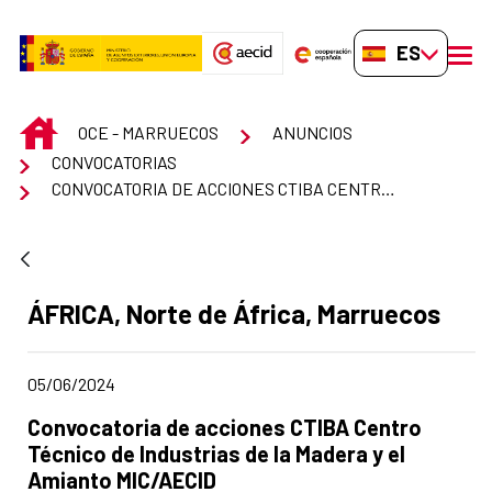
Saltar al contenido principal
ES-ES
men
INICIO
OCE - MARRUECOS
ANUNCIOS
CONVOCATORIAS
CONVOCATORIA DE ACCIONES CTIBA CENTRO TÉCNICO DE INDUSTRIAS DE LA MADERA Y EL AMIANTO MIC/AECID
Apartado del anuncio:
ÁFRICA, Norte de África, Marruecos
Fecha de publicación de la noticia
05/06/2024
Título del anuncio:
Convocatoria de acciones CTIBA Centro
Técnico de Industrias de la Madera y el
Amianto MIC/AECID