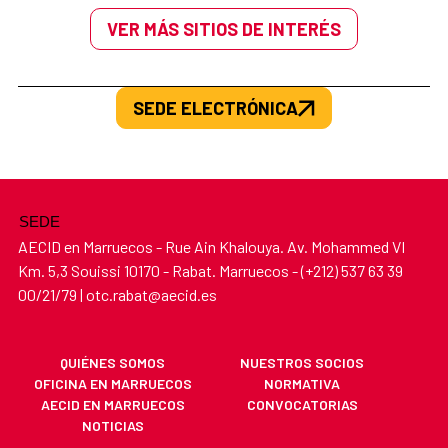
VER MÁS SITIOS DE INTERÉS
SEDE ELECTRÓNICA
SEDE
AECID en Marruecos - Rue Ain Khalouya. Av. Mohammed VI
Km. 5,3 Souissi 10170 - Rabat. Marruecos - (+212) 537 63 39
00/21/79 | otc.rabat@aecid.es
QUIÉNES SOMOS
NUESTROS SOCIOS
OFICINA EN MARRUECOS
NORMATIVA
AECID EN MARRUECOS
CONVOCATORIAS
NOTICIAS