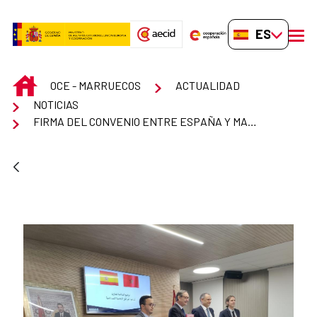
Saltar al contenido principal
ES-ES
men
INICIO
OCE - MARRUECOS
ACTUALIDAD
NOTICIAS
FIRMA DEL CONVENIO ENTRE ESPAÑA Y MARRUECOS DE APOYO A LA CONSOLIDACIÓN DE LOS CENTROS TÉCNICOS INDUSTRIALES.