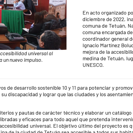
Resumen de la noticia
En acto organizado po
diciembre de 2022, in
comuna de Tetuán, Nass
comuna encargada de a
coordinador general d
Ignacio Martínez Bolud
mejora de la accesibili
cesibilidad universal al
medina de Tetuán, lug
a un nuevo impulso.
UNESCO.
vos de desarrollo sostenible 10 y 11 para potenciar y promove
su discapacidad y lograr que las ciudades y los asentami
terios y pautas de carácter técnico y elaborar un catálogo
ilibradas y eficaces para todo aquel que pretenda interveni
accesibilidad universal. El objetivo último del proyecto es q
dina de la ciudad de Tetuán sea accesible a todos sus habit