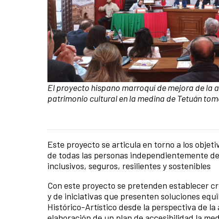
Pie de foto:
El proyecto hispano marroquí de mejora de la ac
patrimonio cultural en la medina de Tetuán tom
Este proyecto se articula en torno a los objeti
Contenido de la noticia
de todas las personas independientemente de 
inclusivos, seguros, resilientes y sostenibles
Con este proyecto se pretenden establecer cri
y de iniciativas que presenten soluciones equ
Histórico-Artístico desde la perspectiva de la 
elaboración de un plan de accesibilidad la me