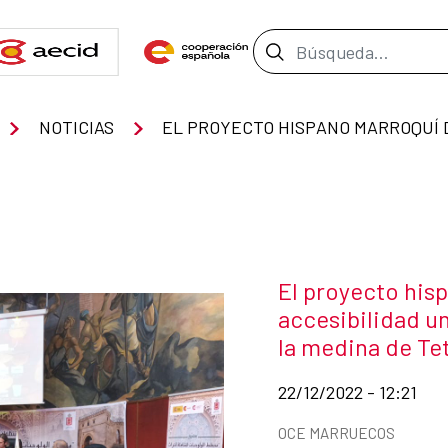
Barra de búsque
NOTICIAS
Título de la noti
El proyecto his
accesibilidad un
la medina de Te
Fecha de publicación d
22/12/2022 - 12:21
Categorías de la notici
OCE MARRUECOS