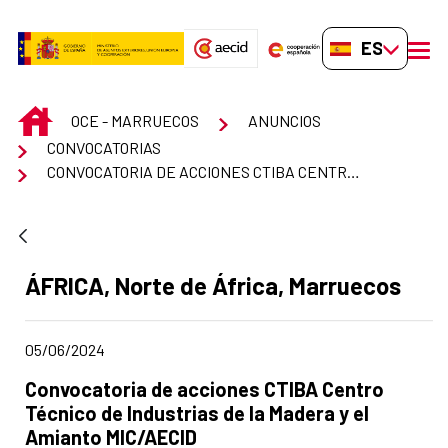
Saltar al contenido principal
ES-ES
men
INICIO
OCE - MARRUECOS
ANUNCIOS
CONVOCATORIAS
CONVOCATORIA DE ACCIONES CTIBA CENTRO TÉCNICO DE INDUSTRIAS DE LA MADERA Y EL AMIANTO MIC/AECID
Apartado del anuncio:
ÁFRICA, Norte de África, Marruecos
Fecha de publicación de la noticia
05/06/2024
Título del anuncio:
Convocatoria de acciones CTIBA Centro
Técnico de Industrias de la Madera y el
Amianto MIC/AECID