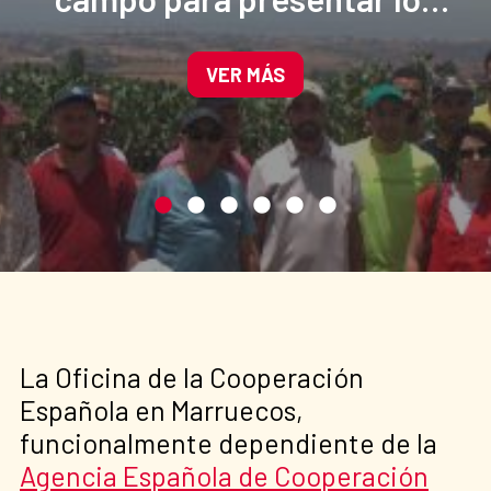
avances del proyecto de
gestión sostenible de la
VER MÁS
cochinilla del cactus en
Marruecos
La Oficina de la Cooperación
Española en Marruecos,
funcionalmente dependiente de la
Agencia Española de Cooperación