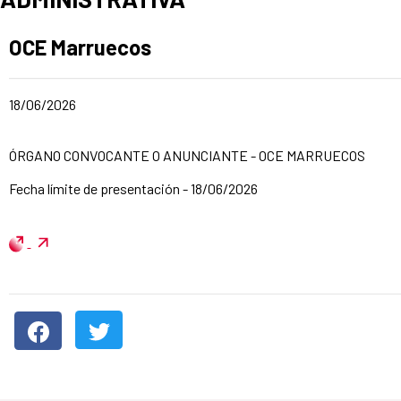
Apartado del anuncio:
OCE Marruecos
Fecha de publicación de la noticia
18/06/2026
Título del anuncio:
ÓRGANO CONVOCANTE O ANUNCIANTE - OCE MARRUECOS
Fecha límite de presentación - 18/06/2026