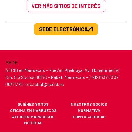
VER MÁS SITIOS DE INTERÉS
SEDE ELECTRÓNICA
SEDE
AECID en Marruecos - Rue Ain Khalouya. Av. Mohammed VI
Km. 5,3 Souissi 10170 - Rabat. Marruecos - (+212) 537 63 39
00/21/79 | otc.rabat@aecid.es
QUIÉNES SOMOS
NUESTROS SOCIOS
OFICINA EN MARRUECOS
NORMATIVA
AECID EN MARRUECOS
CONVOCATORIAS
NOTICIAS