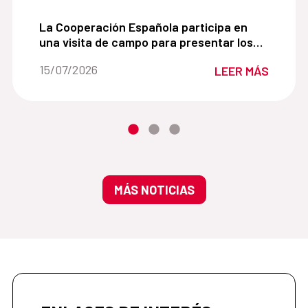
EL DESARROLLO TERRITORIAL:
La Cooperación Española participa en una visita 
La Cooperación Española participa en
una visita de campo para presentar los
avances del proyecto de gestión
Fecha de la noticia::
15/07/2026
LEER MÁS
sostenible de la cochinilla del cactus en
Marruecos
MÁS NOTICIAS