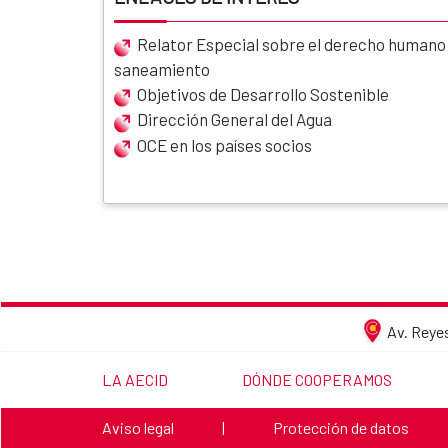
Relator Especial sobre el derecho humano a
saneamiento
Objetivos de Desarrollo Sostenible
Dirección General del Agua
OCE en los países socios
Av. Reyes
LINK TO THE WEBSITE:
LINK TO THE WEBSITE:
LA AECID
DÓNDE COOPERAMOS
Link to the website:
Link to the website:
Aviso legal
|
Protección de datos