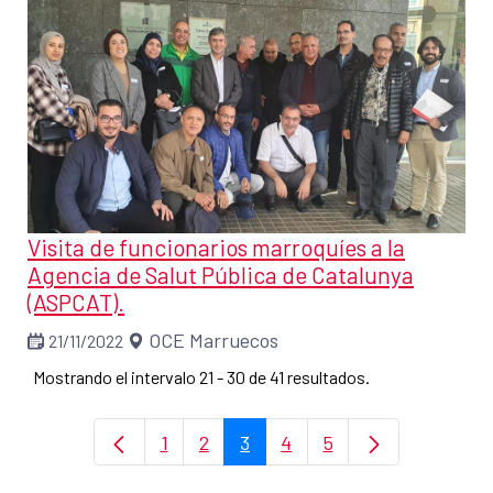
Visita de funcionarios marroquíes a la
Agencia de Salut Pública de Catalunya
(ASPCAT).
OCE Marruecos
21/11/2022
Mostrando el intervalo 21 - 30 de 41 resultados.
1
2
3
4
5
Página
Página
Página
Página
Página