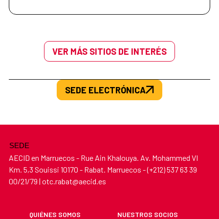
VER MÁS SITIOS DE INTERÉS
SEDE ELECTRÓNICA
SEDE
AECID en Marruecos - Rue Ain Khalouya. Av. Mohammed VI
Km. 5,3 Souissi 10170 - Rabat. Marruecos - (+212) 537 63 39
00/21/79 | otc.rabat@aecid.es
QUIÉNES SOMOS
NUESTROS SOCIOS