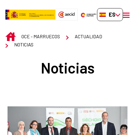
Saltar al contenido principal
ES-ES
men
INICIO
OCE - MARRUECOS
ACTUALIDAD
NOTICIAS
Noticias