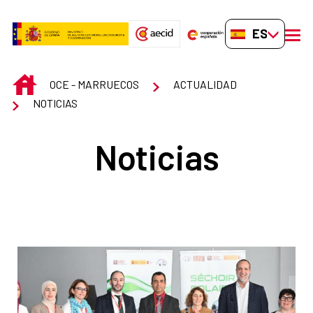
Saltar al contenido principal
ES-ES
men
INICIO
OCE - MARRUECOS
ACTUALIDAD
NOTICIAS
Noticias