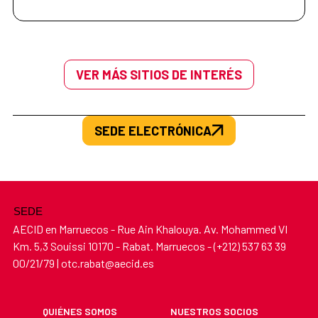
VER MÁS SITIOS DE INTERÉS
SEDE ELECTRÓNICA
SEDE
AECID en Marruecos - Rue Ain Khalouya. Av. Mohammed VI
Km. 5,3 Souissi 10170 - Rabat. Marruecos - (+212) 537 63 39
00/21/79 | otc.rabat@aecid.es
QUIÉNES SOMOS
NUESTROS SOCIOS