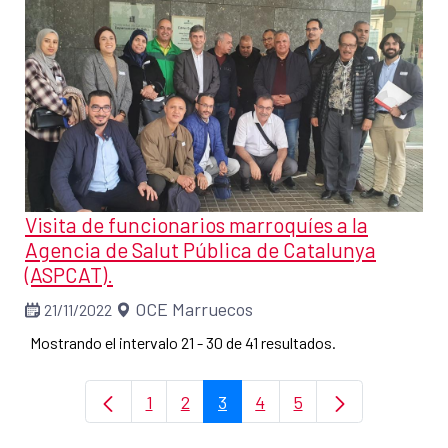
Visita de funcionarios marroquíes a la
Agencia de Salut Pública de Catalunya
(ASPCAT).
OCE Marruecos
21/11/2022
Mostrando el intervalo 21 - 30 de 41 resultados.
1
2
3
4
5
Página
Página
Página
Página
Página