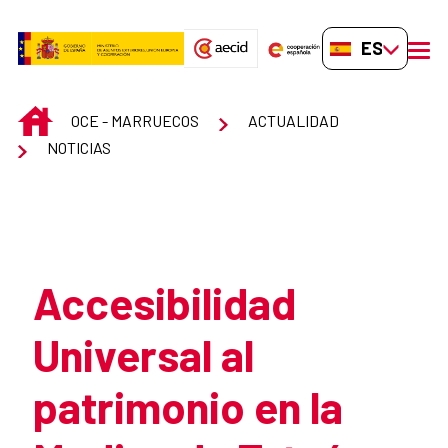
Saltar al contenido principal
ES-ES
men
INICIO
OCE - MARRUECOS
ACTUALIDAD
NOTICIAS
Atrás
Accesibilidad
Universal al
patrimonio en la