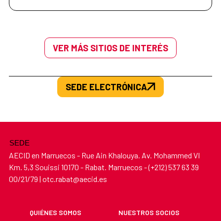
VER MÁS SITIOS DE INTERÉS
SEDE ELECTRÓNICA
SEDE
AECID en Marruecos - Rue Ain Khalouya. Av. Mohammed VI
Km. 5,3 Souissi 10170 - Rabat. Marruecos - (+212) 537 63 39
00/21/79 | otc.rabat@aecid.es
QUIÉNES SOMOS
NUESTROS SOCIOS