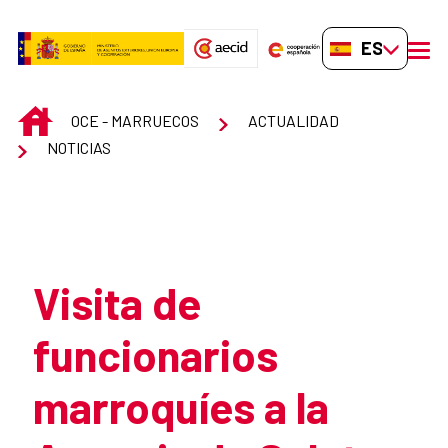
Saltar al contenido principal
ES-ES
men
INICIO
OCE - MARRUECOS
ACTUALIDAD
NOTICIAS
Atrás
Visita de
funcionarios
marroquíes a la